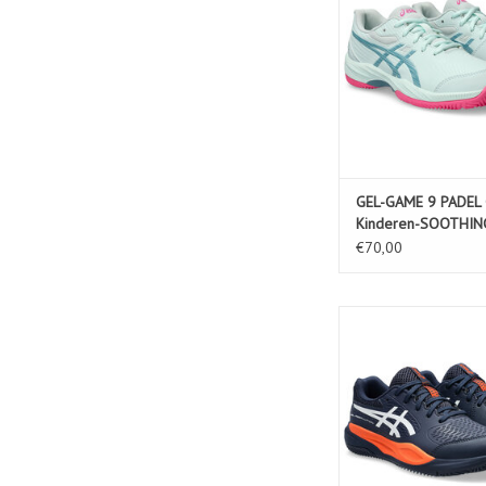
TOEVOEGEN AAN WIN
GEL-GAME 9 PADEL 
Kinderen-SOOTHIN
SEA/GRIS BLUE
€70,00
GEL-RESOLUTION X 
Kinderen-MIDNIGH
TOEVOEGEN AAN WIN