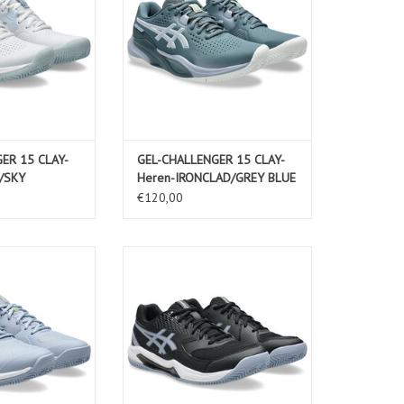
ER 15 CLAY-
GEL-CHALLENGER 15 CLAY-
/SKY
Heren-IRONCLAD/GREY BLUE
€120,00
/OC-Heren-GREY
GEL-DEDICATE 8 CLAY-Dames-
RONCLAD
MIDNIGHT/WHITE