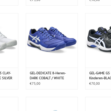
LAY-Dames-
GEL-DEDICATE 8-Heren-DARK
GEL-GAME GS CL
LVER
COBALT / WHITE
BLACK
KELWAGEN
TOEVOEGEN AAN WINKELWAGEN
TOEVOEGEN AA
5 CLAY-
GEL-DEDICATE 8-Heren-
GEL-GAME GS 
 SILVER
DARK COBALT / WHITE
Kinderen-BLA
€75,00
€70,00
-Kinderen-
GEL-DEDICATE 8 GS-Kinderen-
GEL-DEDICATE 
IS BLUE
LIGHT BLUE/BLUE COAST
WHITE/I