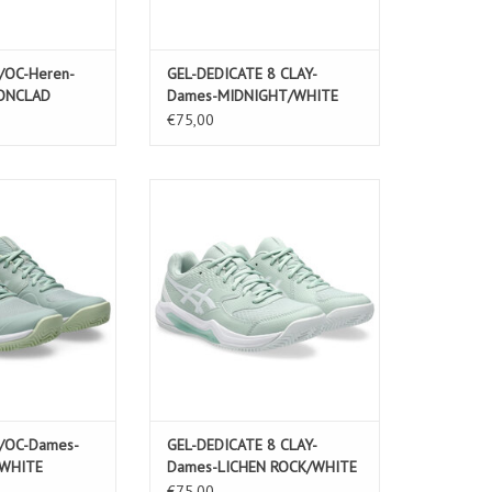
/OC-Heren-
GEL-DEDICATE 8 CLAY-
RONCLAD
Dames-MIDNIGHT/WHITE
€75,00
OC-Dames-LICHEN
GEL-DEDICATE 8 CLAY-Dames-
/WHITE
LICHEN ROCK/WHITE
N WINKELWAGEN
/OC-Dames-
GEL-DEDICATE 8 CLAY-
/WHITE
Dames-LICHEN ROCK/WHITE
€75,00