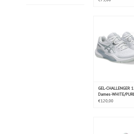
GEL-CHALLENGER 15 C
WHITE/PURE SI
TOEVOEGEN AAN WIN
GEL-CHALLENGER 1
Dames-WHITE/PURE
€120,00
GEL-GAME 9 PADEL GS
SOOTHING SEA/GR