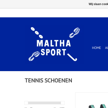
Wij slaan coo
HOME
A
TENNIS SCHOENEN
COURT FF 3-BLACK/AU
Heren
TOEVOEGEN AAN WIN