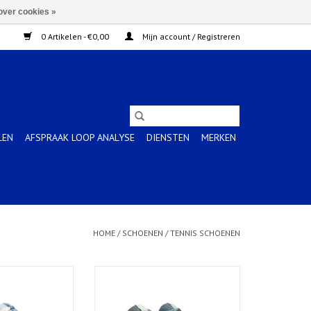
over cookies »
0 Artikelen - €0,00
Mijn account / Registreren
LEN
AFSPRAAK LOOP ANALYSE
DIENSTEN
MERKEN
HOME
/
SCHOENEN
/
TENNIS SCHOENEN
 15 CLAY-Dames-
GEL-CHALLENGER 15 CLAY-Heren-
E/SKY
IRONCLAD/GREY BLUE
N WINKELWAGEN
TOEVOEGEN AAN WINKELWAGEN