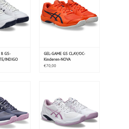
N WINKELWAGEN
TOEVOEGEN AAN WINKELWAGEN
 8 GS-
GEL-GAME GS CLAY/OC-
TE/INDIGO
Kinderen-NOVA
ORANGE/INDIGO FOG
€70,00
OC-Dames-INDIGO
SOLUTION SWIFT FF 2 CLAY-
WHITE
Dames-WHITE/UBE
N WINKELWAGEN