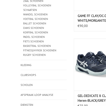
ZAAL SCHOENEN
VOLLEYBAL SCHOENEN
SCHAATSEN
WANDEL SCHOENEN
GAME FF CLAY/OC-
VOETBAL SCHOENEN
WHITE/MORGANITE
BALLET SCHOENEN
€90,00
DANS SCHOENEN
KORFBAL SCHOENEN
PADEL SCHOENEN
GEL-DEDICATE 8 CLA
FIETS SCHOENEN
BLACK/GREY B
BASKETBAL SCHOENEN
FITNESS/HYROX SCHOENEN
TOEVOEGEN AAN WIN
RUGBY SCHOENEN
KLEDING
CLUBSHOPS
SCHOLEN
AFSPRAAK LOOP ANALYSE
GEL-DEDICATE 8 CL
Heren-BLACK/GREY
DIENSTEN
€75,00