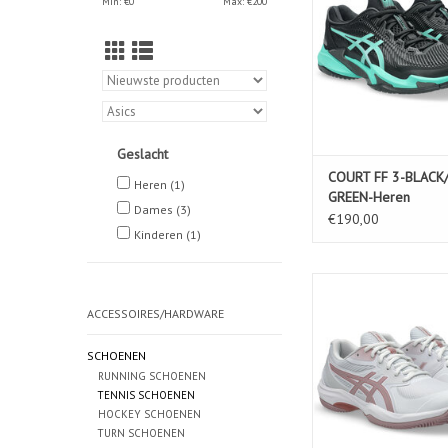
Min: €
0
Max: €
200
Geslacht
COURT FF 3-BLACK
Heren
(1)
GREEN-Heren
Dames
(3)
€190,00
Kinderen
(1)
GAME FF CLAY/OC
WHITE/MORGAN
ACCESSOIRES/HARDWARE
SCHOENEN
RUNNING SCHOENEN
TENNIS SCHOENEN
HOCKEY SCHOENEN
TURN SCHOENEN