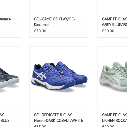
Dames-
GEL-GAME GS CLAY/OC-
GAME FF CLAY
Kinderen-
GREY BLUE/I
WHITE/MORGANITE
€70,00
€90,00
Y-Heren-
GEL-DEDICATE 8 CLAY-Heren-DARK
GAME FF CLAY/
LUE
COBALT/WHITE
ROCK
KELWAGEN
TOEVOEGEN AA
AY-
GEL-DEDICATE 8 CLAY-
GAME FF CLAY
 BLUE
Heren-DARK COBALT/WHITE
LICHEN ROCK
€75,00
€90,00