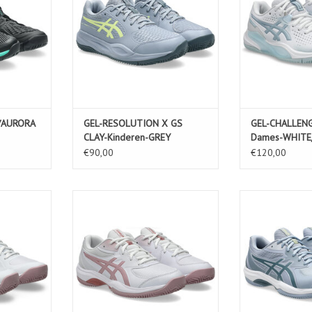
/AURORA
GEL-RESOLUTION X GS
GEL-CHALLENG
CLAY-Kinderen-GREY
Dames-WHITE
BLUE/PISTACHIO
€90,00
€120,00
-Dames-
GEL-GAME GS CLAY/OC-Kinderen-
GAME FF CLAY
ITE
WHITE/MORGANITE
BLUE/I
TOEVOEGEN AAN WINKELWAGEN