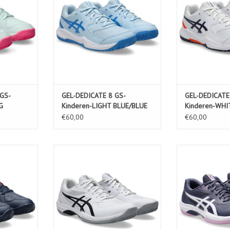
KELWAGEN
TOEVOEGEN AA
GS-
GEL-DEDICATE 8 GS-
GEL-DEDICATE
G
Kinderen-LIGHT BLUE/BLUE
Kinderen-WHI
COAST
FOG
€60,00
€60,00
GS CLAY-
GAME FF CLAY/OC-Heren-
GAME FF CLAY/
T/WHITE
WHITE/BLACK
FOG/
KELWAGEN
TOEVOEGEN AAN WINKELWAGEN
TOEVOEGEN AA