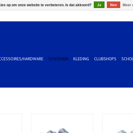
kies op om onze website te verbeteren. Is dat akkoord?
Ja
Nee
Meer 
CCESSOIRES/HARDWARE
SCHOENEN
KLEDING
CLUBSHOPS
SCHO
RORA GREEN-
GEL-RESOLUTION X GS CLAY-
GEL-CHALLENGER
Kinderen-GREY BLUE/PISTACHIO
WHIT
KELWAGEN
TOEVOEGEN AA