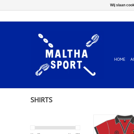
Wij slaan coo
HOME
A
SHIRTS
Women Tech Tee Hu
TOEVOEGEN AAN WIN