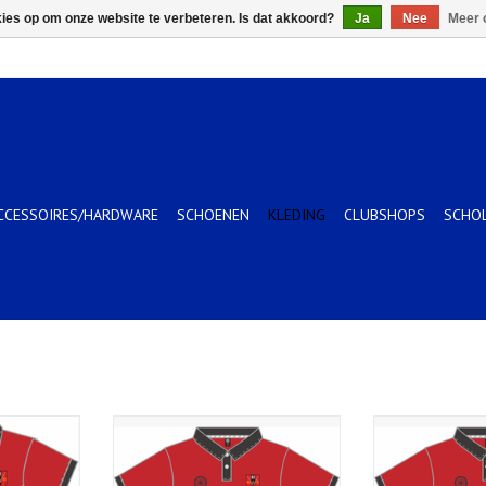
kies op om onze website te verbeteren. Is dat akkoord?
Ja
Nee
Meer 
CCESSOIRES/HARDWARE
SCHOENEN
KLEDING
CLUBSHOPS
SCHO
dito-red
Boys Tech Tee Hudito-red
Men Tech Te
KELWAGEN
TOEVOEGEN AAN WINKELWAGEN
TOEVOEGEN AA