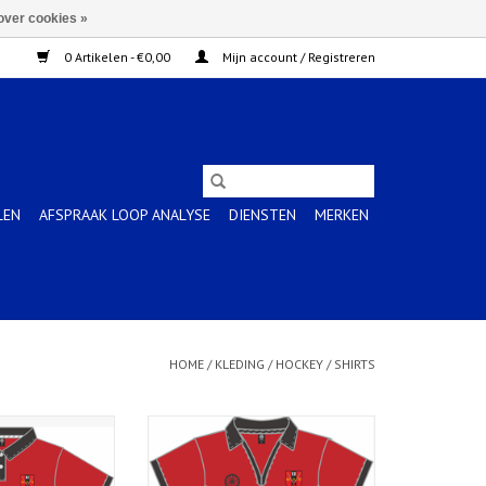
over cookies »
0 Artikelen - €0,00
Mijn account / Registreren
LEN
AFSPRAAK LOOP ANALYSE
DIENSTEN
MERKEN
HOME
/
KLEDING
/
HOCKEY
/
SHIRTS
e Hudito-red
Girls Tech Tee Hudito-red
N WINKELWAGEN
TOEVOEGEN AAN WINKELWAGEN