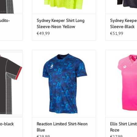
dito-
Sydney Keeper Shirt Long
Sydney Keeper
Sleeve-Neon Yellow
Sleeve-Black
€49,99
€51,99
to-black
Reaction Limited Shirt-Neon Blue
Ellis Shirt Lim
KELWAGEN
TOEVOEGEN AAN WINKELWAGEN
TOEVOEGEN AA
o-black
Reaction Limited Shirt-Neon
Ellis Shirt Lim
Blue
Roze
€29,99
€27,99