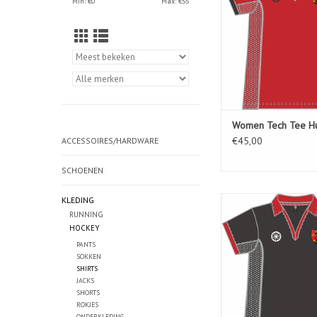
Min: €
0
Max: €
55
Women Tech Tee Hu
€45,00
ACCESSOIRES/HARDWARE
SCHOENEN
KLEDING
Women Tech Tee Hud
RUNNING
TOEVOEGEN AAN WIN
HOCKEY
PANTS
SOKKEN
SHIRTS
JACKS
SHORTS
ROKJES
ONDERKLEDING