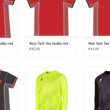
dito-red
Boys Tech Tee Hudito-red
Men Tech Tee 
€45,00
€45,00
ito-black
Sydney Keeper Shirt Long Sleeve-
Sydney Keeper S
Neon Yellow
Bl
KELWAGEN
TOEVOEGEN AAN WINKELWAGEN
TOEVOEGEN AA