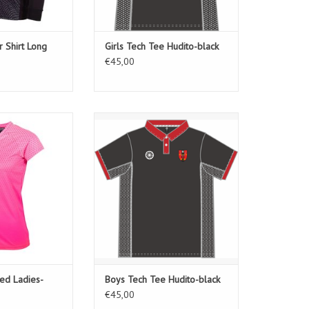
 Shirt Long
Girls Tech Tee Hudito-black
€45,00
ited Ladies-Roze
Boys Tech Tee Hudito-black
N WINKELWAGEN
TOEVOEGEN AAN WINKELWAGEN
ited Ladies-
Boys Tech Tee Hudito-black
€45,00