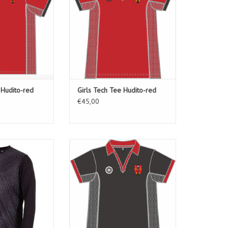
Hudito-red
Girls Tech Tee Hudito-red
€45,00
hirt Long Sleeve-
Girls Tech Tee Hudito-black
ack
TOEVOEGEN AAN WINKELWAGEN
N WINKELWAGEN