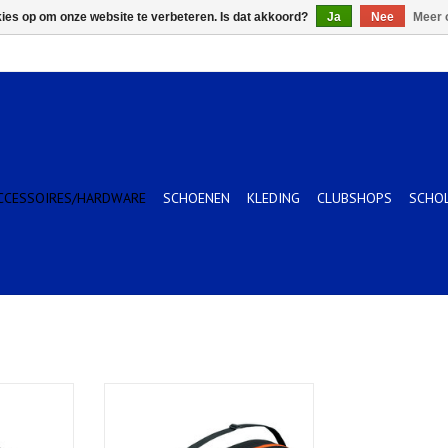
kies op om onze website te verbeteren. Is dat akkoord?
Ja
Nee
Meer 
CCESSOIRES/HARDWARE
SCHOENEN
KLEDING
CLUBSHOPS
SCHO
AG 42326EX
YONEX TEAM RACKET BAG BK/OR
EE
KELWAGEN