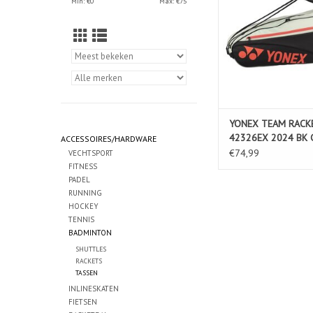
Min: €
0
Max: €
75
YONEX TEAM RACK
42326EX 2024 BK 
ACCESSOIRES/HARDWARE
€74,99
VECHTSPORT
FITNESS
PADEL
RUNNING
HOCKEY
TENNIS
BADMINTON
SHUTTLES
RACKETS
TASSEN
INLINESKATEN
FIETSEN