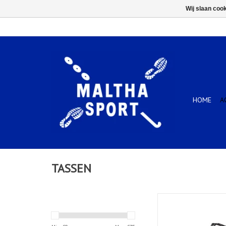
Wij slaan coo
HOME
A
TASSEN
YONEX TEAM RACKET B
2024 BK GR
TOEVOEGEN AAN WIN