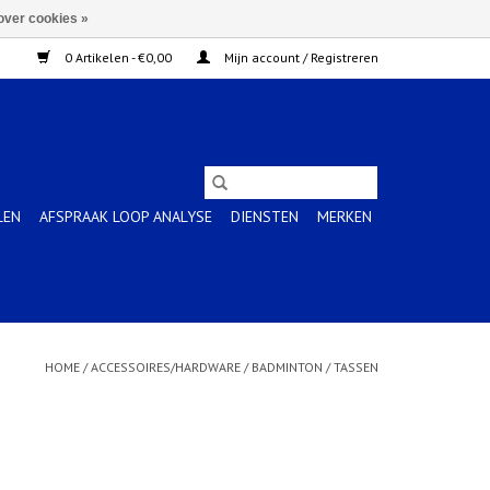
over cookies »
0 Artikelen - €0,00
Mijn account / Registreren
LEN
AFSPRAAK LOOP ANALYSE
DIENSTEN
MERKEN
HOME
/
ACCESSOIRES/HARDWARE
/
BADMINTON
/
TASSEN