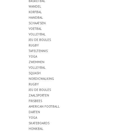
BASKETBAL
WANDEL
KORFBAL
HANDBAL
SCHAATSEN
VOETBAL
VOLLEYBAL
JEU DE BOULES
RUGBY
TAFELTENNIS
YOGA
ZWEMMEN
VOLLEYBAL
SQUASH
NORDICWALKING
RUGBY
JEU DE BOULES
ZAALSPORTEN
FRISBEES
AMERICAN FOOTBALL
DARTEN
YOGA
SKATEBOARDS
HONKBAL