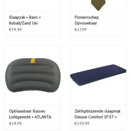
Slaapzak • Basic •
Pioniersschep
Kobalt/Zand Uni
Opvouwbaar
€39,99
€17,99
Opblaasbaar Kussen
Zelfopblazende slaapmat
Lichtgewicht • ATLANTA-
Deluxe Comfort 1P ET •
044
Marbella-170•
€14,99
€159,99
Marine/Antraciet (MAA)