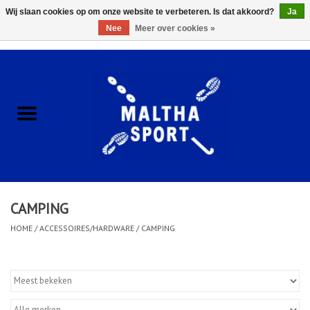
Wij slaan cookies op om onze website te verbeteren. Is dat akkoord?
Ja
Nee
Meer over cookies »
0 Artikelen - €0,00
Home
ACCESSOIRES/HARDWARE
SCHOENEN
KLEDING
CAMPING
CLUBSHOPS
HOME
/
ACCESSOIRES/HARDWARE
/
CAMPING
SCHOLEN
Afspraak Loop Analyse