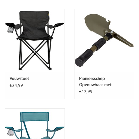
Vouwstoel
Pioniersschep
Opvouwbaar met
€24,99
Pikhouweel
€12,99