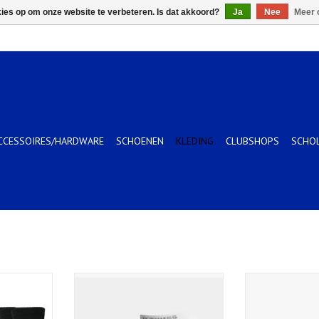
kies op om onze website te verbeteren. Is dat akkoord?
Ja
Nee
Meer 
CCESSOIRES/HARDWARE
SCHOENEN
KLEDING
CLUBSHOPS
SCHO
ERFORMANCE
KS TAC 3 PACK LOW CUT SOCKS
6 PACK CREW 
LADIES WHITE
WH
KELWAGEN
TOEVOEGEN AAN WINKELWAGEN