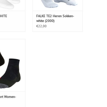
HITE
FALKE TE2 Heren Sokken-
white (2000)
€22,00
rt Women-black
000)
N WINKELWAGEN
ort Women-