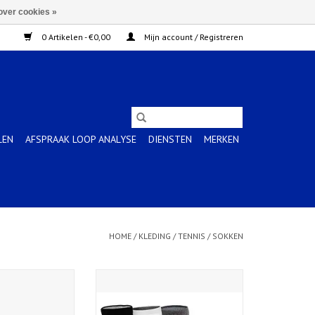
over cookies »
0 Artikelen - €0,00
Mijn account / Registreren
LEN
AFSPRAAK LOOP ANALYSE
DIENSTEN
MERKEN
HOME
/
KLEDING
/
TENNIS
/
SOKKEN
SOCK-BRILLIANT
3PPK QUARTER-COL ASSORTED
ITE
TOEVOEGEN AAN WINKELWAGEN