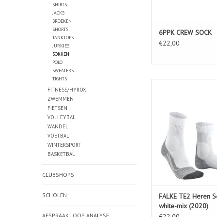
SHIRTS
JACKS
BROEKEN
SHORTS
6PPK CREW SOCK
TANKTOPS
€22,00
JURKJES
SOKKEN
POLO
SWEATERS
TIGHTS
FALKE TE2 Heren Sok
FITNESS/HYROX
mix (2020)
ZWEMMEN
FIETSEN
VOLLEYBAL
WANDEL
VOETBAL
WINTERSPORT
BASKETBAL
CLUBSHOPS
SCHOLEN
FALKE TE2 Heren S
white-mix (2020)
AFSPRAAK LOOP ANALYSE
€22,00