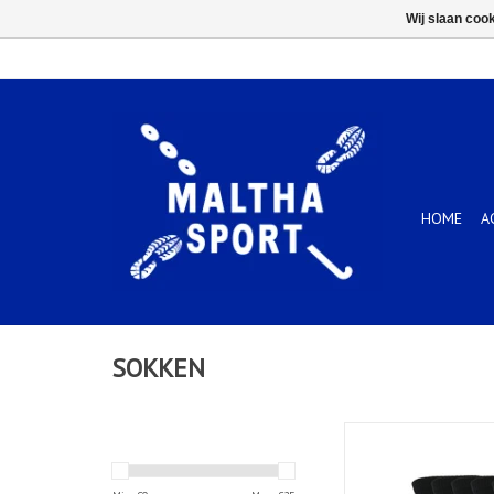
Wij slaan coo
HOME
A
SOKKEN
6 PACK CREW SOCK-P
BLACK
TOEVOEGEN AAN WIN