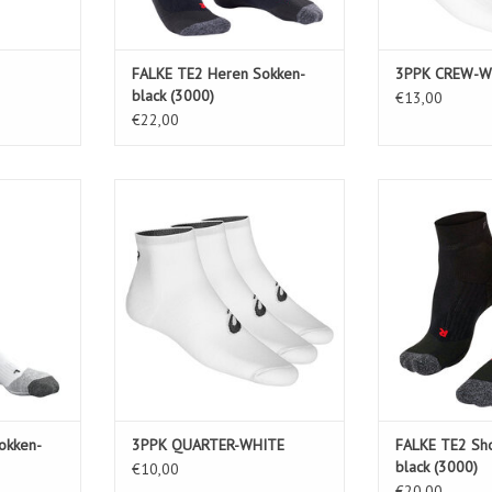
FALKE TE2 Heren Sokken-
3PPK CREW-W
black (3000)
€13,00
€22,00
ken-white-
3PPK QUARTER-WHITE
FALKE TE2 Sho
(3
TOEVOEGEN AAN WINKELWAGEN
TOEVOEGEN AA
okken-
3PPK QUARTER-WHITE
FALKE TE2 Sh
black (3000)
€10,00
€20,00