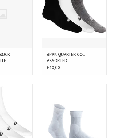
SOCK-
3PPK QUARTER-COL
ITE
ASSORTED
€10,00
EW-WHITE
FALKE TE2 Heren Sokken-white
(2000)
TOEVOEGEN AAN WINKELWAGEN