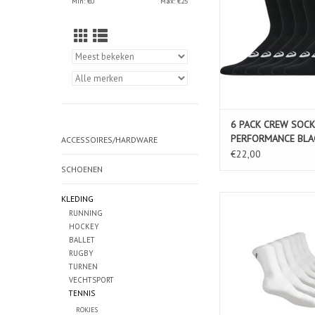
Min: €
0
Max: €
25
6 PACK CREW SOCK
PERFORMANCE BLA
ACCESSOIRES/HARDWARE
€22,00
SCHOENEN
KLEDING
6PPK CREW S
RUNNING
TOEVOEGEN AAN WIN
HOCKEY
BALLET
RUGBY
TURNEN
VECHTSPORT
TENNIS
ROKJES