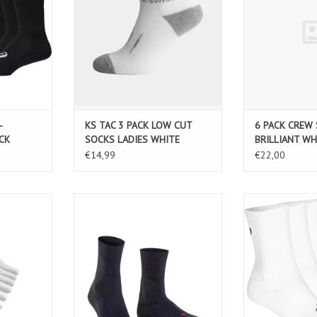
-
KS TAC 3 PACK LOW CUT
6 PACK CREW 
CK
SOCKS LADIES WHITE
BRILLIANT WH
€14,99
€22,00
OCK
FALKE TE2 Heren Sokken-black
3PPK CR
(3000)
KELWAGEN
TOEVOEGEN AAN WINKELWAGEN