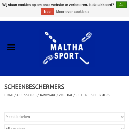
Wij slaan cookies op om onze website te verbeteren. Is dat akkoord?
Ja
Nee
Meer over cookies »
0 Artikelen - €0,00
Home
ACCESSOIRES/HARDWARE
SCHOENEN
KLEDING
SCHEENBESCHERMERS
CLUBSHOPS
HOME
/
ACCESSOIRES/HARDWARE
/
VOETBAL
/
SCHEENBESCHERMERS
SCHOLEN
Afspraak Loop Analyse