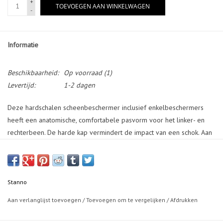
+
TOEVOEGEN AAN WINKELWAGEN
-
Informatie
Beschikbaarheid:
Op voorraad
(1)
Levertijd:
1-2 dagen
Deze hardschalen scheenbeschermer inclusief enkelbeschermers
heeft een anatomische, comfortabele pasvorm voor het linker- en
rechterbeen. De harde kap vermindert de impact van een schok. Aan
de binnenzijde is de scheenbeschermer bedekt met soft foam, wat
helpt om de schok te absorberen. De scheenbeschermer is te
bevestigen met een klittenbandsluiting aan de voorzijde van de kap.
Stanno
Aan verlanglijst toevoegen
/
Toevoegen om te vergelijken
/
Afdrukken