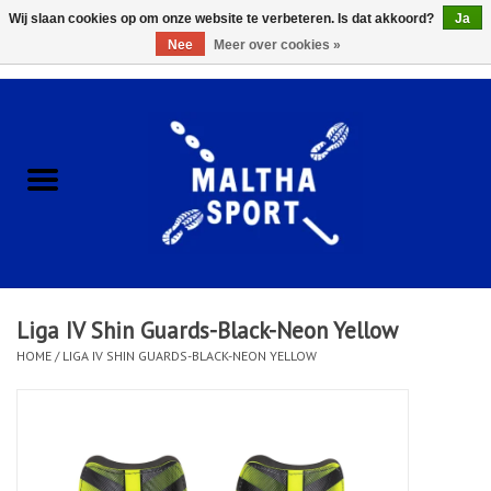
Wij slaan cookies op om onze website te verbeteren. Is dat akkoord?
Ja
Nee
Meer over cookies »
0 Artikelen - €0,00
Home
ACCESSOIRES/HARDWARE
SCHOENEN
KLEDING
Liga IV Shin Guards-Black-Neon Yellow
CLUBSHOPS
HOME
/
LIGA IV SHIN GUARDS-BLACK-NEON YELLOW
SCHOLEN
Afspraak Loop Analyse