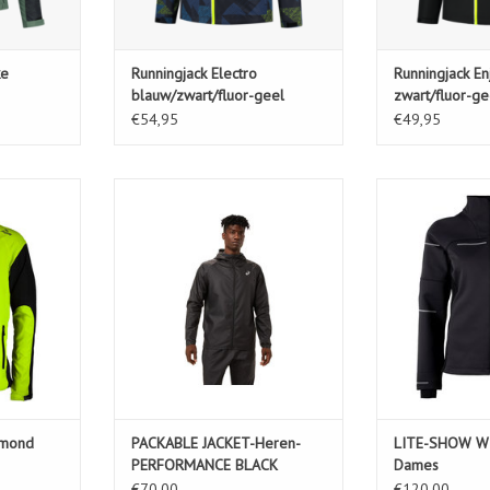
ke
Runningjack Electro
Runningjack En
blauw/zwart/fluor-geel
zwart/fluor-ge
€54,95
€49,95
rummond
PACKABLE JACKET-Heren-
LITE-SHOW WINT
PERFORMANCE BLACK
KELWAGEN
TOEVOEGEN AA
TOEVOEGEN AAN WINKELWAGEN
mmond
PACKABLE JACKET-Heren-
LITE-SHOW WI
PERFORMANCE BLACK
Dames
€70,00
€120,00