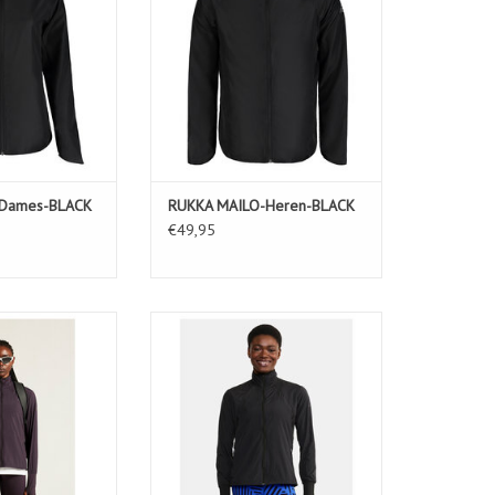
-Dames-BLACK
RUKKA MAILO-Heren-BLACK
€49,95
IND JACKET W-DK
ADV ESSENCE WIND JACKET W-
LUM
BLACK
N WINKELWAGEN
TOEVOEGEN AAN WINKELWAGEN