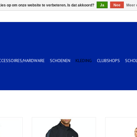
kies op om onze website te verbeteren. Is dat akkoord?
Ja
Nee
Meer 
CCESSOIRES/HARDWARE
SCHOENEN
KLEDING
CLUBSHOPS
SCHO
SOUR YUZU
ICON JACKET-Heren-PERFORMANCE
PACKABLE J
BLACK/CARRIER GREY
PERFORMA
TOEVOEGEN AAN WINKELWAGEN
TOEVOEGEN AA