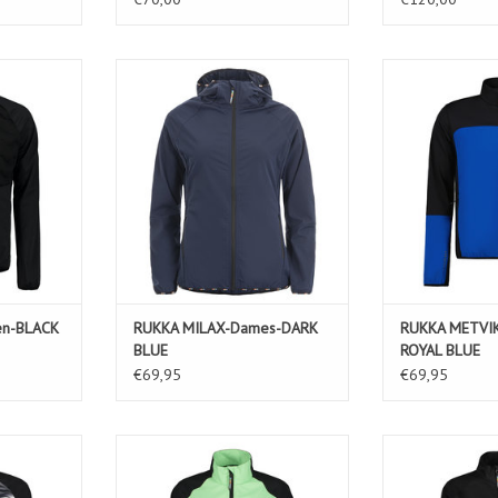
n-BLACK
RUKKA MILAX-Dames-DARK BLUE
RUKKA METVIKO-
TOEVOEGEN AAN WINKELWAGEN
TOEVOEGEN AA
en-BLACK
RUKKA MILAX-Dames-DARK
RUKKA METVI
BLUE
ROYAL BLUE
€69,95
€69,95
LACK/WHITE
RUKKA MAILA-Dames-LIGHT GREEN
RUKKA MAILA
KELWAGEN
TOEVOEGEN AAN WINKELWAGEN
TOEVOEGEN AA