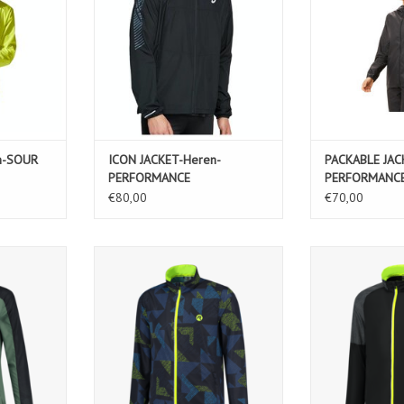
n-SOUR
ICON JACKET-Heren-
PACKABLE JAC
PERFORMANCE
PERFORMANCE
BLACK/CARRIER GREY
€80,00
€70,00
 legergroen
Runningjack Electro
Runningjack Enjo
blauw/zwart/fluor-geel
KELWAGEN
TOEVOEGEN AA
TOEVOEGEN AAN WINKELWAGEN