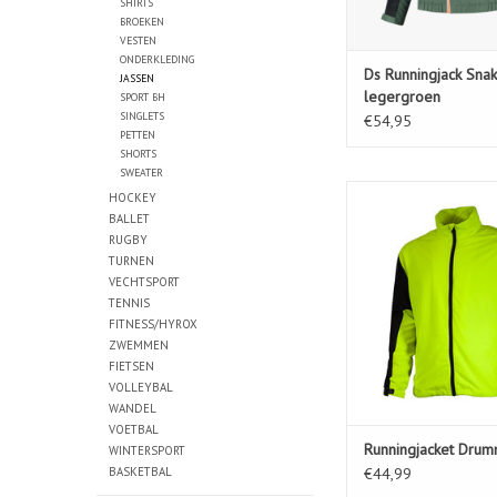
SHIRTS
BROEKEN
VESTEN
ONDERKLEDING
Ds Runningjack Sna
JASSEN
legergroen
SPORT BH
SINGLETS
€54,95
PETTEN
SHORTS
SWEATER
Runningjacket D
HOCKEY
BALLET
TOEVOEGEN AAN WIN
RUGBY
TURNEN
VECHTSPORT
TENNIS
FITNESS/HYROX
ZWEMMEN
FIETSEN
VOLLEYBAL
WANDEL
VOETBAL
Runningjacket Dru
WINTERSPORT
BASKETBAL
€44,99