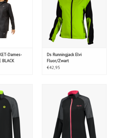
KET-Dames-
Ds Runningjack Elvi
 BLACK
Fluor/Zwart
€42,95
y zwart/fluor-geel
Ds Runningjack Enjoy
melange/zwart/roze
N WINKELWAGEN
TOEVOEGEN AAN WINKELWAGEN