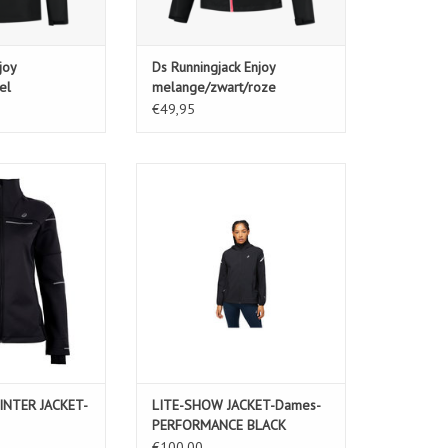
joy
Ds Runningjack Enjoy
el
melange/zwart/roze
€49,95
ER JACKET-Dames
LITE-SHOW JACKET-Dames-
PERFORMANCE BLACK
N WINKELWAGEN
TOEVOEGEN AAN WINKELWAGEN
NTER JACKET-
LITE-SHOW JACKET-Dames-
PERFORMANCE BLACK
€100,00