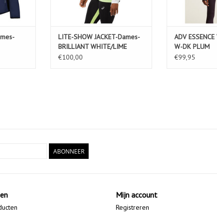
mes-
LITE-SHOW JACKET-Dames-
ADV ESSENCE 
BRILLIANT WHITE/LIME
W-DK PLUM
GREEN
€100,00
€99,95
ABONNEER
ten
Mijn account
ducten
Registreren