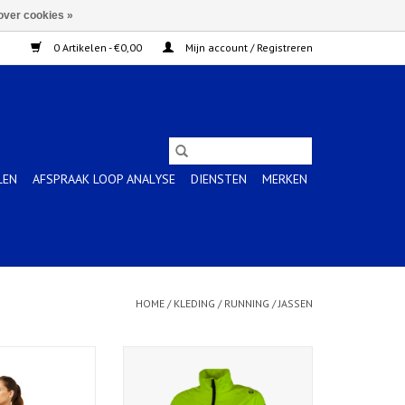
over cookies »
0 Artikelen - €0,00
Mijn account / Registreren
LEN
AFSPRAAK LOOP ANALYSE
DIENSTEN
MERKEN
HOME
/
KLEDING
/
RUNNING
/
JASSEN
ACKET-Dames-
Ds Runningjack Elvi Fluor/Zwart
NCE BLACK
TOEVOEGEN AAN WINKELWAGEN
N WINKELWAGEN