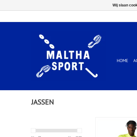
Wij slaan coo
HOME
A
JASSEN
CORE JACKET-Heren-