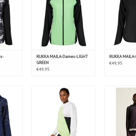
s-
RUKKA MAILA-Dames-LIGHT
RUKKA MAILA
GREEN
€49,95
€49,95
mes-DARK
LITE-SHOW JACKET-Dames-
ADV ESSENCE W
BRILLIANT WHITE/LIME GREEN
P
KELWAGEN
TOEVOEGEN AAN WINKELWAGEN
TOEVOEGEN AA