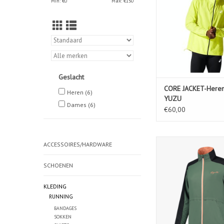
Min: €
0
Max: €
150
Geslacht
CORE JACKET-Here
Heren
(6)
YUZU
Dames
(6)
€60,00
Ds Runningjack Snake
ACCESSOIRES/HARDWARE
TOEVOEGEN AAN WIN
SCHOENEN
KLEDING
RUNNING
BANDAGES
SOKKEN