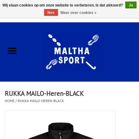
Wij slaan cookies op om onze website te verbeteren. Is dat akkoord?
Ja
Nee
Meer over cookies »
0 Artikelen - €0,00
Home
ACCESSOIRES/HARDWARE
SCHOENEN
KLEDING
RUKKA MAILO-Heren-BLACK
CLUBSHOPS
HOME
/
RUKKA MAILO-HEREN-BLACK
SCHOLEN
Afspraak Loop Analyse