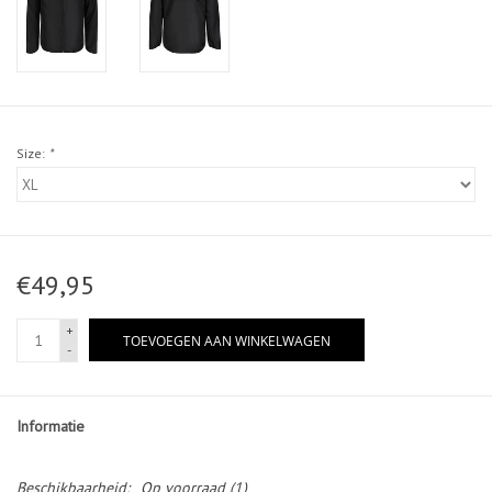
Size:
*
€49,95
+
TOEVOEGEN AAN WINKELWAGEN
-
Informatie
Beschikbaarheid:
Op voorraad
(1)