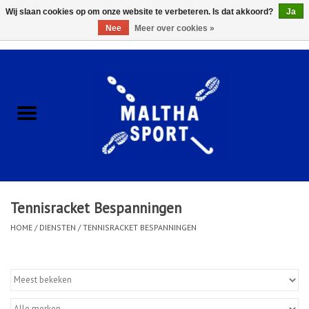
Wij slaan cookies op om onze website te verbeteren. Is dat akkoord?
Ja
Nee
Meer over cookies »
0 Artikelen - €0,00
Home
ACCESSOIRES/HARDWARE
SCHOENEN
KLEDING
Tennisracket Bespanningen
CLUBSHOPS
HOME
/
DIENSTEN
/
TENNISRACKET BESPANNINGEN
SCHOLEN
Afspraak Loop Analyse