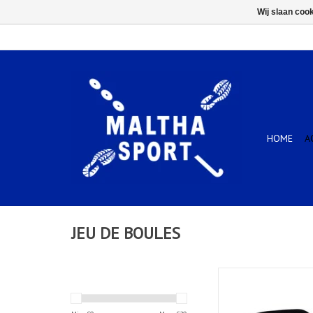
Wij slaan coo
HOME
A
JEU DE BOULES
Puck jeu de boules 3 b
set 1
TOEVOEGEN AAN WIN