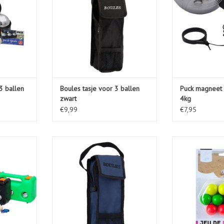
3 ballen
Boules tasje voor 3 ballen
Puck magneet 
zwart
4kg
€9,99
€7,95
xe set
Boules tasje voor 3 ballen blauw
10 buts hou
KELWAGEN
TOEVOEGEN AAN WINKELWAGEN
TOEVOEGEN AA