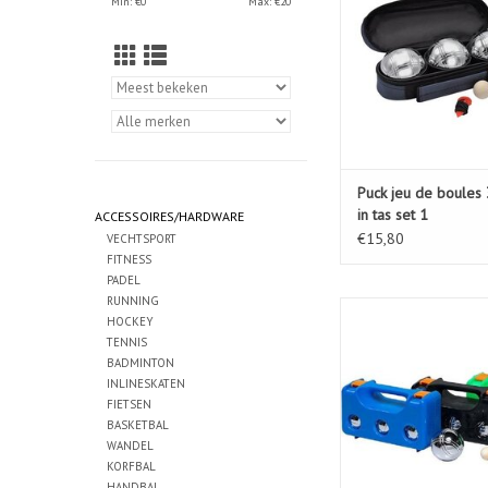
Min: €
0
Max: €
20
Puck jeu de boules 
in tas set 1
ACCESSOIRES/HARDWARE
€15,80
VECHTSPORT
FITNESS
PADEL
RUNNING
Jeu de boules lu
HOCKEY
TOEVOEGEN AAN WIN
TENNIS
BADMINTON
INLINESKATEN
FIETSEN
BASKETBAL
WANDEL
KORFBAL
HANDBAL