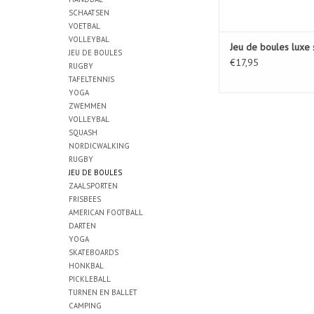
SCHAATSEN
VOETBAL
VOLLEYBAL
Jeu de boules luxe 
JEU DE BOULES
€17,95
RUGBY
TAFELTENNIS
YOGA
ZWEMMEN
VOLLEYBAL
SQUASH
NORDICWALKING
RUGBY
JEU DE BOULES
ZAALSPORTEN
FRISBEES
AMERICAN FOOTBALL
DARTEN
YOGA
SKATEBOARDS
HONKBAL
PICKLEBALL
TURNEN EN BALLET
CAMPING