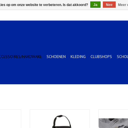
kies op om onze website te verbeteren. Is dat akkoord?
Ja
Nee
Meer 
CCESSOIRES/HARDWARE
SCHOENEN
KLEDING
CLUBSHOPS
SCHO
allen in tas
Boules tasje voor 3 ballen zwart
Puck magneet 
TOEVOEGEN AAN WINKELWAGEN
TOEVOEGEN AA
KELWAGEN