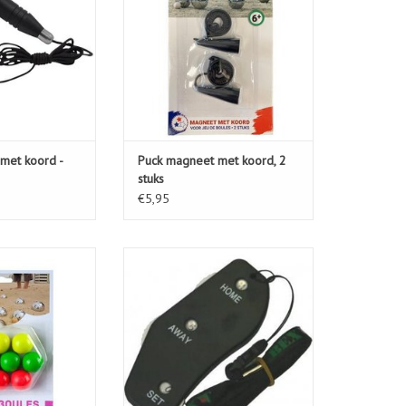
met koord -
Puck magneet met koord, 2
stuks
€5,95
t fluor ,30mm
TELLER KUNSTOF
N WINKELWAGEN
TOEVOEGEN AAN WINKELWAGEN