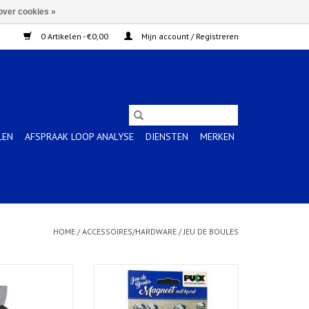
over cookies »
0 Artikelen - €0,00
Mijn account / Registreren
LEN
AFSPRAAK LOOP ANALYSE
DIENSTEN
MERKEN
HOME
/
ACCESSOIRES/HARDWARE
/
JEU DE BOULES
met koord - 4kg
Puck magneet met koord, 2 stuks
N WINKELWAGEN
TOEVOEGEN AAN WINKELWAGEN