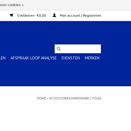
over cookies »
0 Artikelen - €0,00
Mijn account / Registreren
LEN
AFSPRAAK LOOP ANALYSE
DIENSTEN
MERKEN
HOME
/
ACCESSOIRES/HARDWARE
/
YOGA