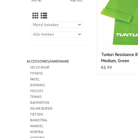
Min: €
0
Max: €
10
Tunturi Resistance B
Medium, Green
ACCESSOIRES/HARDWARE
€8,99
VECHTSPORT
FITNESS
PADEL
RUNNING
HOCKEY
TENNIS
BADMINTON
INLINESKATEN
FIETSEN
BASKETBAL
WANDEL
KORFBAL
HANDBAL