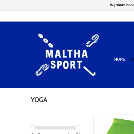
Wij slaan coo
HOME
A
YOGA
Tunturi Resistance Ba
Green