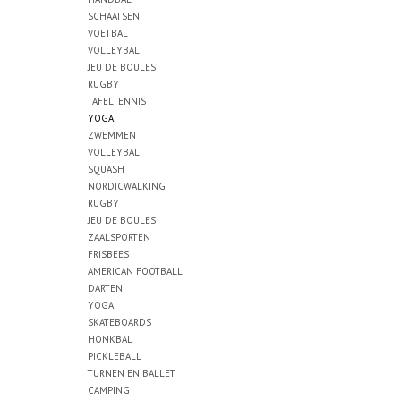
SCHAATSEN
VOETBAL
VOLLEYBAL
JEU DE BOULES
RUGBY
TAFELTENNIS
YOGA
ZWEMMEN
VOLLEYBAL
SQUASH
NORDICWALKING
RUGBY
JEU DE BOULES
ZAALSPORTEN
FRISBEES
AMERICAN FOOTBALL
DARTEN
YOGA
SKATEBOARDS
HONKBAL
PICKLEBALL
TURNEN EN BALLET
CAMPING