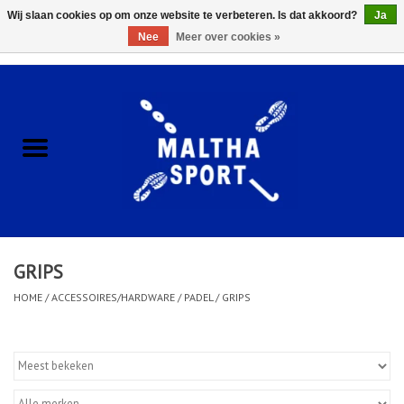
Wij slaan cookies op om onze website te verbeteren. Is dat akkoord?
Ja
Nee
Meer over cookies »
0 Artikelen - €0,00
Home
ACCESSOIRES/HARDWARE
SCHOENEN
KLEDING
GRIPS
CLUBSHOPS
HOME
/
ACCESSOIRES/HARDWARE
/
PADEL
/
GRIPS
SCHOLEN
Afspraak Loop Analyse