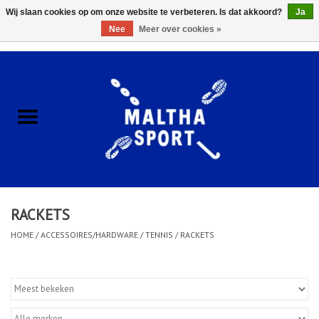
Wij slaan cookies op om onze website te verbeteren. Is dat akkoord?
Ja
Nee
Meer over cookies »
0 Artikelen - €0,00
Home
ACCESSOIRES/HARDWARE
SCHOENEN
KLEDING
RACKETS
CLUBSHOPS
HOME
/
ACCESSOIRES/HARDWARE
/
TENNIS
/
RACKETS
SCHOLEN
Afspraak Loop Analyse