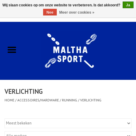
Wij slaan cookies op om onze website te verbeteren. Is dat akkoord?
Ja
Nee
Meer over cookies »
0 Artikelen - €0,00
Home
ACCESSOIRES/HARDWARE
SCHOENEN
KLEDING
VERLICHTING
CLUBSHOPS
HOME
/
ACCESSOIRES/HARDWARE
/
RUNNING
/
VERLICHTING
SCHOLEN
Afspraak Loop Analyse