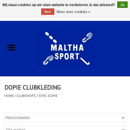
Wij slaan cookies op om onze website te verbeteren. Is dat akkoord?
Ja
Nee
Meer over cookies »
0 Artikelen - €0,00
Home
ACCESSOIRES/HARDWARE
SCHOENEN
KLEDING
DOPIE CLUBKLEDING
CLUBSHOPS
HOME
/
CLUBSHOPS
/
SVHC DOPIE
SCHOLEN
Afspraak Loop Analyse