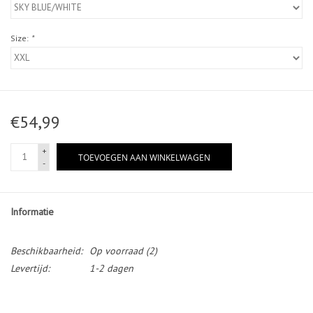
Diensten
Size:
*
Merken
€54,99
+
TOEVOEGEN AAN WINKELWAGEN
-
Informatie
Beschikbaarheid:
Op voorraad
(2)
Levertijd:
1-2 dagen