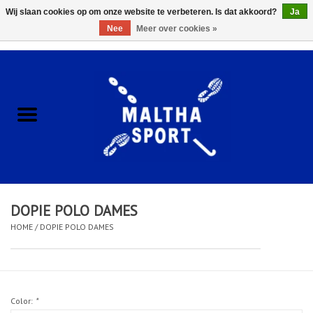
Wij slaan cookies op om onze website te verbeteren. Is dat akkoord?
Ja
Nee
Meer over cookies »
0 Artikelen - €0,00
Home
ACCESSOIRES/HARDWARE
SCHOENEN
KLEDING
DOPIE POLO DAMES
CLUBSHOPS
HOME
/
DOPIE POLO DAMES
SCHOLEN
Color:
*
Afspraak Loop Analyse