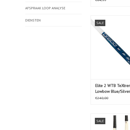
AFSPRAAK LOOP ANALYSE
Elite 2 WTB TeXtre
DIENSTEN
SALE
Blue/Silver
TOEVOEGEN AAN WIN
Elite 2 WTB TeXtr
Lowbow Blue/Silve
€240,00
VISION GF-GROW BO
SALE
TOEVOEGEN AAN WIN