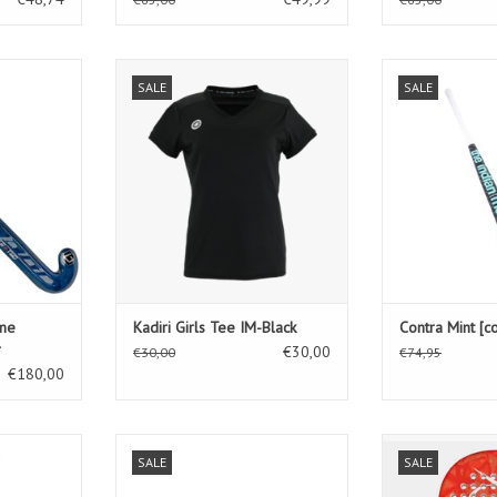
me Lowbow
Kadiri Girls Tee IM-Black
Contra Mi
SALE
SALE
TOEVOEGEN AAN WINKELWAGEN
TOEVOEGEN AA
KELWAGEN
eme
Kadiri Girls Tee IM-Black
Contra Mint [
r
€30,00
€30,00
€74,95
€180,00
W - SAND
RIDE 14/VIZI-Kinderen
D PDL 25 N
SALE
SALE
KELWAGEN
TOEVOEGEN AAN WINKELWAGEN
TOEVOEGEN AA