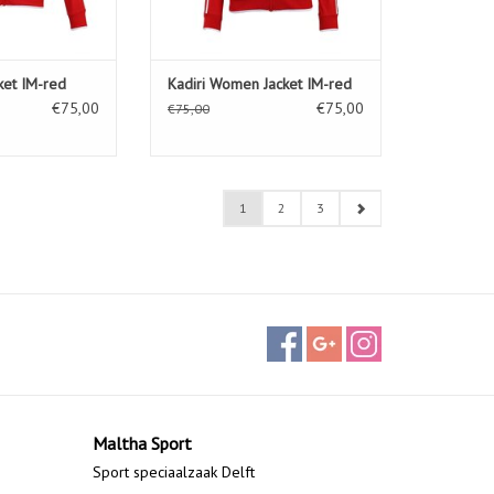
ket IM-red
Kadiri Women Jacket IM-red
€75,00
€75,00
€75,00
1
2
3
Maltha Sport
Sport speciaalzaak Delft