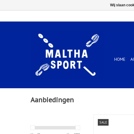
Wij slaan coo
HOME
A
Aanbiedingen
FIELD ULTIMATE F
SALE
TOEVOEGEN AAN WIN