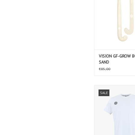
VISION GF-GROW B
SAND
€85,00
Kadiri Boys Tee I
SALE
TOEVOEGEN AAN WIN