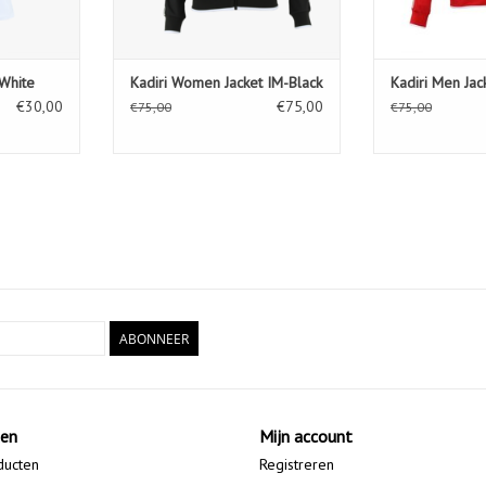
-White
Kadiri Women Jacket IM-Black
Kadiri Men Jac
€30,00
€75,00
€75,00
€75,00
ABONNEER
ten
Mijn account
ducten
Registreren