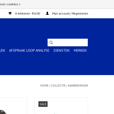
over cookies »
0 Artikelen - €0,00
Mijn account / Registreren
LEN
AFSPRAAK LOOP ANALYSE
DIENSTEN
MERKEN
HOME
/
COLLECTIE
/
AANBIEDINGEN
de-HEREN
GEL-LETHAL FIELD-Dames-CLEAR
SALE
BLUE/GLOW YELLOW
N WINKELWAGEN
TOEVOEGEN AAN WINKELWAGEN