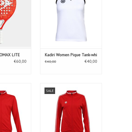
NOMAX LITE
Kadiri Women Pique Tank-whi
€60,00
€40,00
€40,00
Jacket IM-red
Kadiri Women Jacket IM-red
SALE
N WINKELWAGEN
TOEVOEGEN AAN WINKELWAGEN