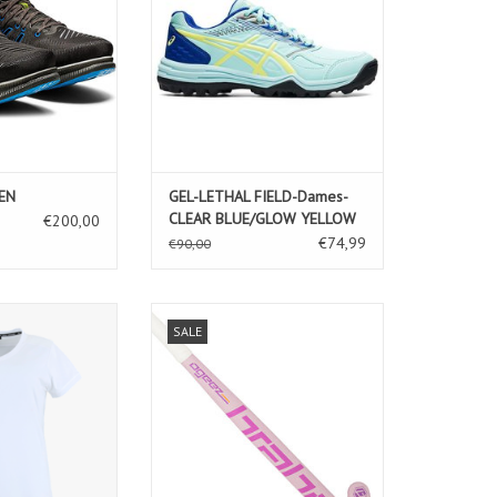
EN
GEL-LETHAL FIELD-Dames-
CLEAR BLUE/GLOW YELLOW
€200,00
€74,99
€90,00
 Tee IM-White
Brabo O'Geez Original
SALE
Pastel/Purple-Pastel
N WINKELWAGEN