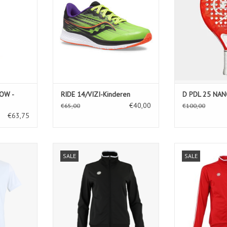
OW -
RIDE 14/VIZI-Kinderen
D PDL 25 NA
€40,00
€65,00
€100,00
€63,75
M-White
Kadiri Women Jacket IM-Black
Kadiri Men 
SALE
SALE
KELWAGEN
TOEVOEGEN AAN WINKELWAGEN
TOEVOEGEN AA