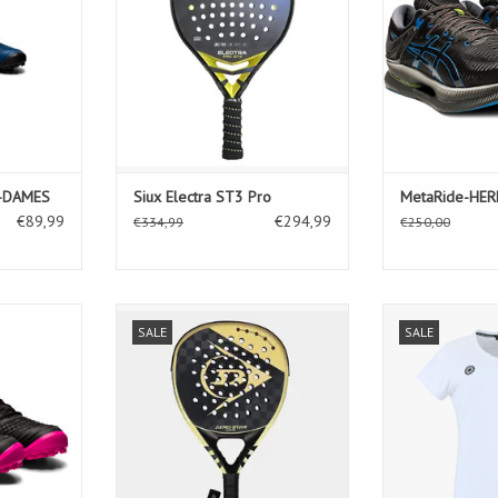
F-DAMES
Siux Electra ST3 Pro
MetaRide-HER
€89,99
€294,99
€334,99
€250,00
F-Dames
D PDL 23 AEROSTAR LITE
Kadiri Women
SALE
SALE
KELWAGEN
TOEVOEGEN AAN WINKELWAGEN
TOEVOEGEN AA