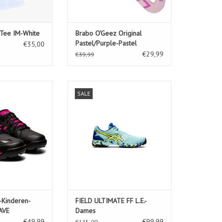
Tee IM-White
Brabo O'Geez Original
Pastel/Purple-Pastel
€35,00
€29,99
€39,99
GS-Kinderen-
FIELD ULTIMATE FF L.E.-Dames
SALE
INK RAVE
TOEVOEGEN AAN WINKELWAGEN
N WINKELWAGEN
-Kinderen-
FIELD ULTIMATE FF L.E.-
AVE
Dames
€49,99
€99,99
€135,00