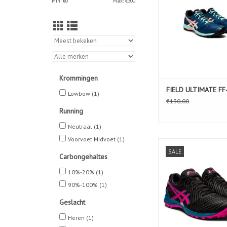
Min: €
0
Max: €
300
Krommingen
FIELD ULTIMATE F
Lowbow
(1)
€130,00
Running
Neutraal
(1)
Voorvoet Midvoet
(1)
FIELD ULTIMATE F
SALE
Carbongehaltes
TOEVOEGEN AAN WIN
10%-20%
(1)
90%-100%
(1)
Geslacht
Heren
(1)