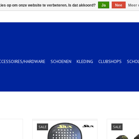
kies op om onze website te verbeteren. Is dat akkoord?
Ja
Nee
Meer 
CCESSOIRES/HARDWARE
SCHOENEN
KLEDING
CLUBSHOPS
SCHO
F-DAMES
Siux Electra ST3 Pro
MetaRi
SALE
SALE
KELWAGEN
TOEVOEGEN AAN WINKELWAGEN
TOEVOEGEN AA