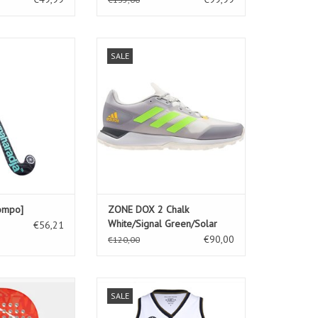
nt [compo]
ZONE DOX 2 Chalk White/Signal
SALE
Green/Solar
N WINKELWAGEN
TOEVOEGEN AAN WINKELWAGEN
compo]
ZONE DOX 2 Chalk
White/Signal Green/Solar
€56,21
€90,00
€120,00
ANOMAX LITE
Kadiri Women Pique Tank-whi
SALE
N WINKELWAGEN