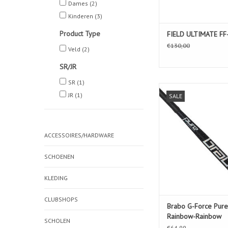
Dames
(2)
Kinderen
(3)
Product Type
FIELD ULTIMATE F
€130,00
Veld
(2)
SR/JR
SR
(1)
Brabo G-Force Pure
JR
(1)
SALE
Rainbow-Rain
ACCESSOIRES/HARDWARE
SCHOENEN
KLEDING
CLUBSHOPS
Brabo G-Force Pur
Rainbow-Rainbow
SCHOLEN
€64,99