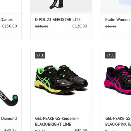
F-Dames
D PDL 23 AEROSTAR LITE
Kadiri Women 
€130,00
€120,00
€240,00
€35,00
 Diamond
GEL-PEAKE GS-Kinderen-
GEL-PEAKE 
SALE
SALE
bow
BLACK/BRIGHT LIME
BLACK/P
TOEVOEGEN AAN WINKELWAGEN
TOEVOEGEN AA
e Diamond
GEL-PEAKE GS-Kinderen-
GEL-PEAKE GS
BLACK/BRIGHT LIME
BLACK/PINK R
€48,74
€49,99
€65,00
€65,00