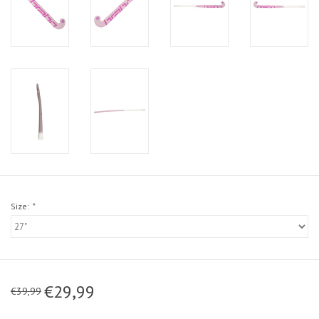
Size:
*
€29,99
€39,99