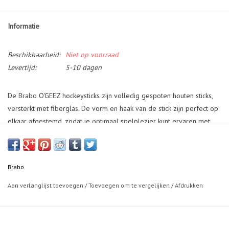
Informatie
Beschikbaarheid:
Niet op voorraad
Levertijd:
5-10 dagen
De Brabo O'GEEZ hockeysticks zijn volledig gespoten houten sticks,
versterkt met fiberglas. De vorm en haak van de stick zijn perfect op
elkaar afgestemd, zodat je optimaal spelplezier kunt ervaren met
deze stick. De combinatie van hout en fiberglas zorgt voor een
uitstekende balans tussen flexibiliteit en duurzaamheid. Met de Brabo
O'GEEZ hockeystick stap jij met vertrouwen het veld op en geniet je
Brabo
van ieder moment. Of je nu nieuwe vaardigheden wilt ontwikkelen,
nauwkeurige passes wilt geven of krachtige slagen wilt maken, deze
Aan verlanglijst toevoegen
/
Toevoegen om te vergelijken
/
Afdrukken
stick biedt de juiste ondersteuning en controle. Ontdek het plezier
van hockeyen met de Brabo O'GEEZ hockeystick en haal het
maximale uit elke wedstrijd en training.