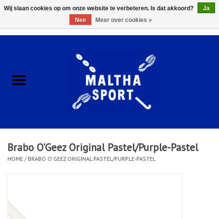
Wij slaan cookies op om onze website te verbeteren. Is dat akkoord?
Ja
Nee
Meer over cookies »
0 Artikelen - €0,00
Home
ACCESSOIRES/HARDWARE
SCHOENEN
KLEDING
Brabo O'Geez Original Pastel/Purple-Pastel
CLUBSHOPS
HOME
/
BRABO O'GEEZ ORIGINAL PASTEL/PURPLE-PASTEL
SCHOLEN
Afspraak Loop Analyse