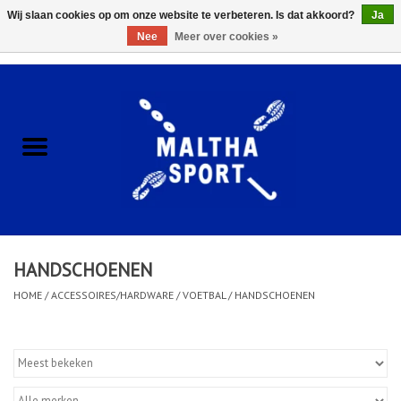
Wij slaan cookies op om onze website te verbeteren. Is dat akkoord?
Ja
Nee
Meer over cookies »
0 Artikelen - €0,00
Home
ACCESSOIRES/HARDWARE
SCHOENEN
KLEDING
HANDSCHOENEN
CLUBSHOPS
HOME
/
ACCESSOIRES/HARDWARE
/
VOETBAL
/
HANDSCHOENEN
SCHOLEN
Afspraak Loop Analyse