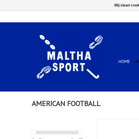
Wij slaan coo
HOME
A
AMERICAN FOOTBALL
NFL TEAM BACKYARD 
WS OF
TOEVOEGEN AAN WIN