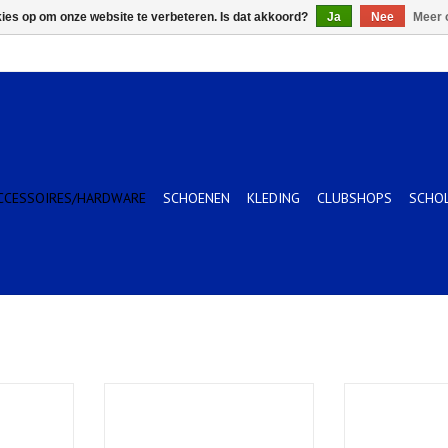
kies op om onze website te verbeteren. Is dat akkoord?
Ja
Nee
Meer 
CCESSOIRES/HARDWARE
SCHOENEN
KLEDING
CLUBSHOPS
SCHO
LEGEND DEF
NFL TEAM BACKYARD LEGEND DEF
NFL TEAM BACK
TN OF
HU
KELWAGEN
TOEVOEGEN AAN WINKELWAGEN
TOEVOEGEN AA