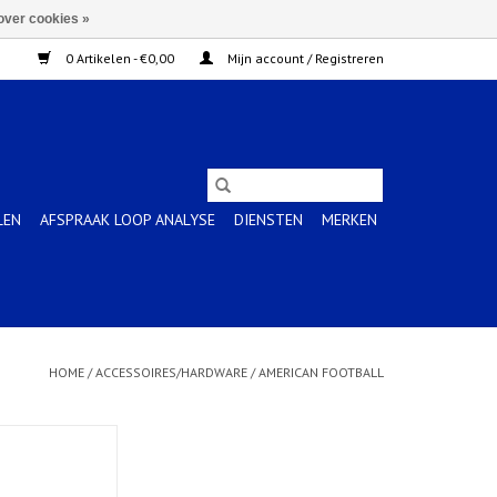
over cookies »
0 Artikelen - €0,00
Mijn account / Registreren
LEN
AFSPRAAK LOOP ANALYSE
DIENSTEN
MERKEN
HOME
/
ACCESSOIRES/HARDWARE
/
AMERICAN FOOTBALL
YARD LEGEND DEF
 OF
N WINKELWAGEN