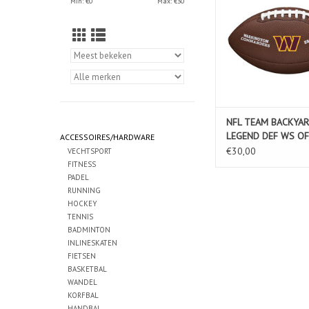
Min: €
0
Max: €
30
NFL TEAM BACKYA
LEGEND DEF WS OF
ACCESSOIRES/HARDWARE
€30,00
VECHTSPORT
FITNESS
PADEL
RUNNING
HOCKEY
TENNIS
BADMINTON
INLINESKATEN
FIETSEN
BASKETBAL
WANDEL
KORFBAL
HANDBAL