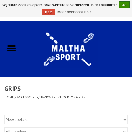
Wij slaan cookies op om onze website te verbeteren. Is dat akkoord?
Ja
Nee
Meer over cookies »
0 Artikelen - €0,00
Home
ACCESSOIRES/HARDWARE
SCHOENEN
KLEDING
GRIPS
CLUBSHOPS
HOME
/
ACCESSOIRES/HARDWARE
/
HOCKEY
/
GRIPS
SCHOLEN
Afspraak Loop Analyse