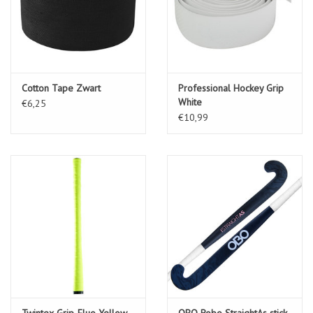
Cotton Tape Zwart
Professional Hockey Grip
White
€6,25
€10,99
Twintex Grip-Fluo Yellow
OBO Robo StraightAs stick