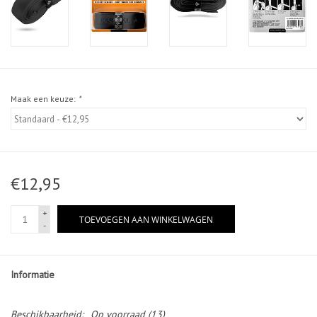
Maak een keuze:
*
€12,95
+
TOEVOEGEN AAN WINKELWAGEN
-
Informatie
Beschikbaarheid:
Op voorraad
(13)