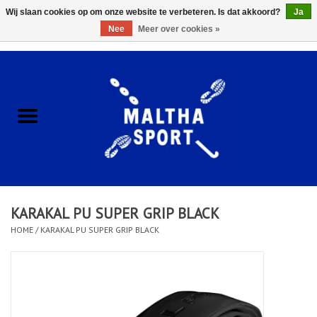
Wij slaan cookies op om onze website te verbeteren. Is dat akkoord?
Ja
Nee
Meer over cookies »
0 Artikelen - €0,00
Home
ACCESSOIRES/HARDWARE
SCHOENEN
KLEDING
KARAKAL PU SUPER GRIP BLACK
CLUBSHOPS
HOME
/
KARAKAL PU SUPER GRIP BLACK
SCHOLEN
Afspraak Loop Analyse