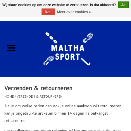
Wij slaan cookies op om onze website te verbeteren. Is dat akkoord?
Ja
Nee
Meer over cookies »
0 Artikelen - €0,00
Home
ACCESSOIRES/HARDWARE
SCHOENEN
KLEDING
Verzenden & retourneren
CLUBSHOPS
HOME
/
VERZENDEN & RETOURNEREN
Als je om welke reden dan ook je online aankoop wilt retourneren,
SCHOLEN
kan je ongebruikte artikelen binnen 14 dagen na ontvangst
retourneren.
Afspraak Loop Analyse
verzendkosten voor eigen rekening, of kan anders ook in de winkel