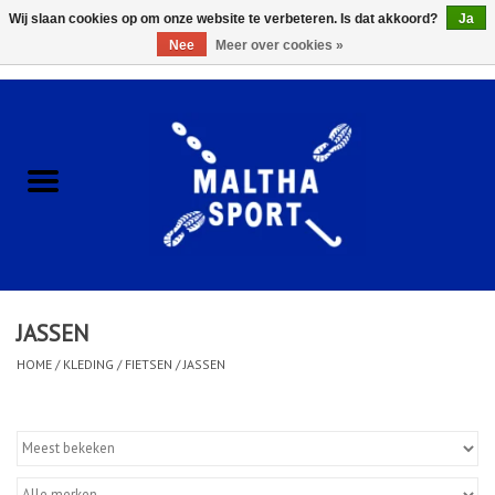
Wij slaan cookies op om onze website te verbeteren. Is dat akkoord?
Ja
Nee
Meer over cookies »
0 Artikelen - €0,00
Home
ACCESSOIRES/HARDWARE
SCHOENEN
KLEDING
JASSEN
CLUBSHOPS
HOME
/
KLEDING
/
FIETSEN
/
JASSEN
SCHOLEN
Afspraak Loop Analyse