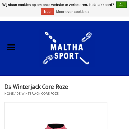
Wij slaan cookies op om onze website te verbeteren. Is dat akkoord?
Ja
Nee
Meer over cookies »
0 Artikelen - €0,00
Home
ACCESSOIRES/HARDWARE
SCHOENEN
KLEDING
Ds Winterjack Core Roze
CLUBSHOPS
HOME
/
DS WINTERJACK CORE ROZE
SCHOLEN
Afspraak Loop Analyse