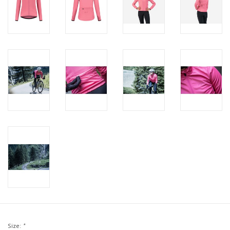
Size:
*