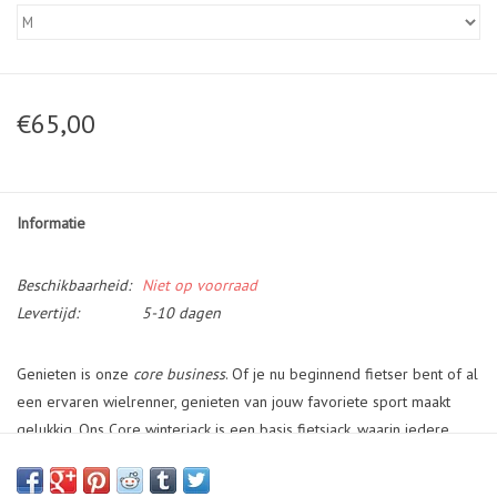
€65,00
Informatie
Beschikbaarheid:
Niet op voorraad
Levertijd:
5-10 dagen
Genieten is onze
core business
. Of je nu beginnend fietser bent of al
een ervaren wielrenner, genieten van jouw favoriete sport maakt
gelukkig. Ons Core winterjack is een basis fietsjack, waarin iedere
fietser kan genieten. Het waterafstotende en winddichte Dynashield
5000 membraan dat is toegepast aan de mouwen en de body, maakt