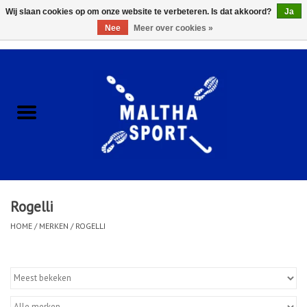
Wij slaan cookies op om onze website te verbeteren. Is dat akkoord?
Ja
Nee
Meer over cookies »
0 Artikelen - €0,00
Home
ACCESSOIRES/HARDWARE
SCHOENEN
KLEDING
Rogelli
CLUBSHOPS
HOME
/
MERKEN
/
ROGELLI
SCHOLEN
Afspraak Loop Analyse