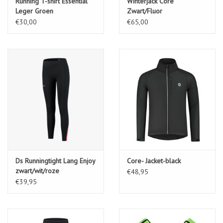
Running T-shirt Essential
Winterjack Core
Leger Groen
Zwart/Fluor
€30,00
€65,00
Ds Runningtight Lang Enjoy
Core- Jacket-black
zwart/wit/roze
€48,95
€39,95