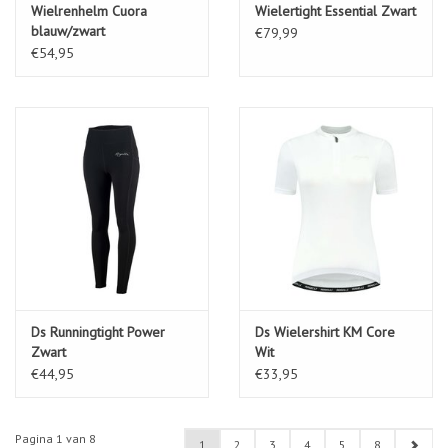
Wielrenhelm Cuora
Wielertight Essential Zwart
blauw/zwart
€79,99
€54,95
Ds Runningtight Power
Ds Wielershirt KM Core
Zwart
Wit
€44,95
€33,95
Pagina 1 van 8
1
2
3
4
5
8