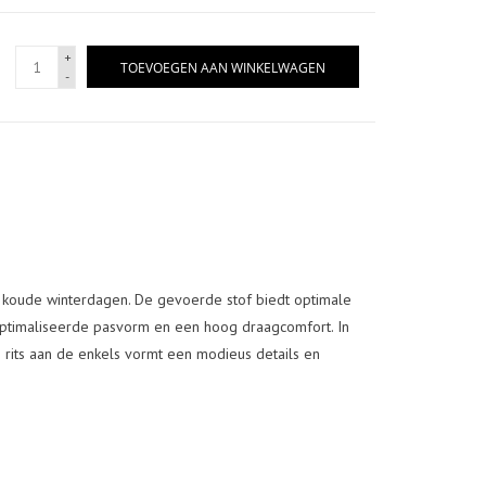
+
TOEVOEGEN AAN WINKELWAGEN
-
 koude winterdagen. De gevoerde stof biedt optimale
geoptimaliseerde pasvorm en een hoog draagcomfort. In
De rits aan de enkels vormt een modieus details en