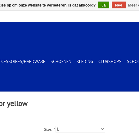
kies op om onze website te verbeteren. Is dat akkoord?
Ja
Nee
Meer 
CCESSOIRES/HARDWARE
SCHOENEN
KLEDING
CLUBSHOPS
SCHO
or yellow
Size:
*