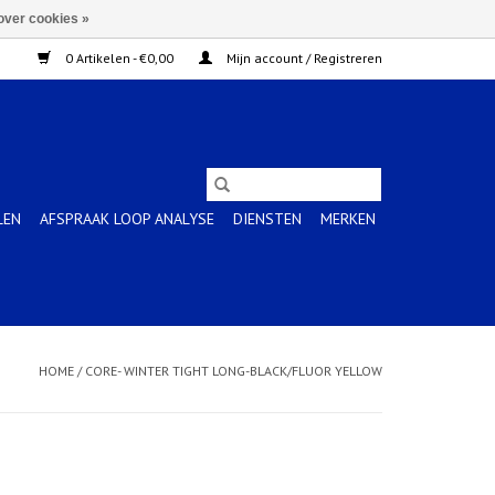
over cookies »
0 Artikelen - €0,00
Mijn account / Registreren
LEN
AFSPRAAK LOOP ANALYSE
DIENSTEN
MERKEN
HOME
/
CORE- WINTER TIGHT LONG-BLACK/FLUOR YELLOW