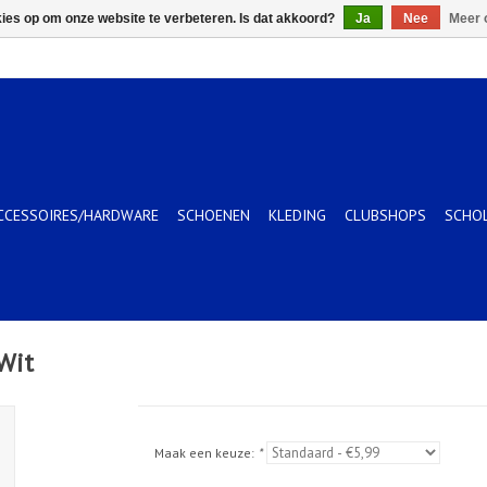
kies op om onze website te verbeteren. Is dat akkoord?
Ja
Nee
Meer 
CCESSOIRES/HARDWARE
SCHOENEN
KLEDING
CLUBSHOPS
SCHO
Wit
Maak een keuze:
*