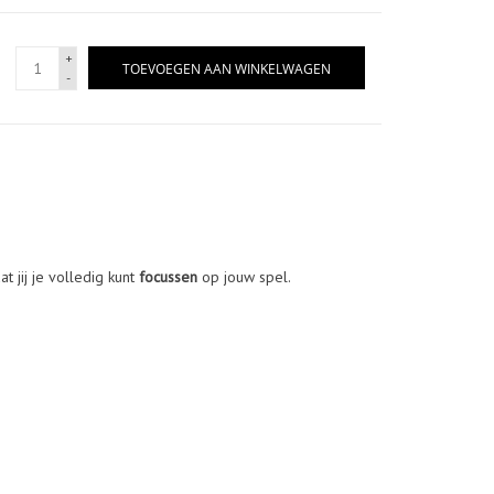
+
TOEVOEGEN AAN WINKELWAGEN
-
at jij je volledig kunt
focussen
op jouw spel.