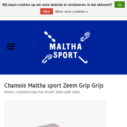
Wij slaan cookies op om onze website te verbeteren. Is dat akkoord?
Ja
Nee
Meer over cookies »
0 Artikelen - €0,00
Home
ACCESSOIRES/HARDWARE
SCHOENEN
KLEDING
Chamois Maltha sport Zeem Grip Grijs
CLUBSHOPS
HOME
/
CHAMOIS MALTHA SPORT ZEEM GRIP GRIJS
SCHOLEN
Afspraak Loop Analyse