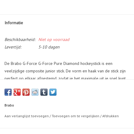
Informatie
Beschikbaarheid:
Niet op voorraad
Levertijd:
5-10 dagen
De Brabo G-Force G-Force Pure Diamond hockeystick is een
veelzijdige composite junior stick. De vorm en haak van de stick zijn
perfect op elkaar afgestemd, zodat je het maximale uit je spel kunt
halen. Dankzij de combinatie van carbon en fiberglas ervaar je een
krachtige slag en een ideaal balgevoel. Deze stick biedt de perfecte
balans tussen power en controle, waardoor je in verschillende
Brabo
spelsituaties kunt excelleren. Of je nu nauwkeurige passes wilt
geven, behendig wilt dribbelen of krachtige slagen wilt maken, de
Aan verlanglijst toevoegen
/
Toevoegen om te vergelijken
/
Afdrukken
Brabo G-Force Pure Diamond staat voor je klaar om je spel naar een
hoger niveau te tillen. Met deze stick in je handen kun je vertrouwen