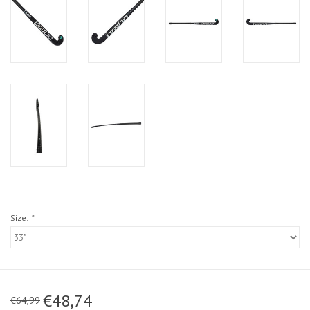
Size:
*
€48,74
€64,99