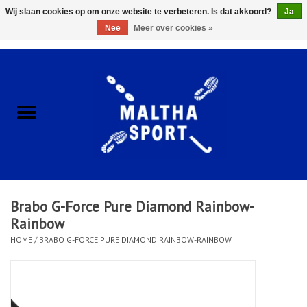
Wij slaan cookies op om onze website te verbeteren. Is dat akkoord?
Ja
Nee
Meer over cookies »
0 Artikelen - €0,00
Home
ACCESSOIRES/HARDWARE
SCHOENEN
KLEDING
Brabo G-Force Pure Diamond Rainbow-
CLUBSHOPS
Rainbow
HOME
/
BRABO G-FORCE PURE DIAMOND RAINBOW-RAINBOW
SCHOLEN
Afspraak Loop Analyse