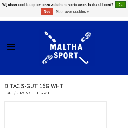
Wij slaan cookies op om onze website te verbeteren. Is dat akkoord?
Ja
Nee
Meer over cookies »
0 Artikelen - €0,00
Home
ACCESSOIRES/HARDWARE
SCHOENEN
KLEDING
D TAC S-GUT 16G WHT
CLUBSHOPS
HOME
/
D TAC S-GUT 16G WHT
SCHOLEN
Afspraak Loop Analyse