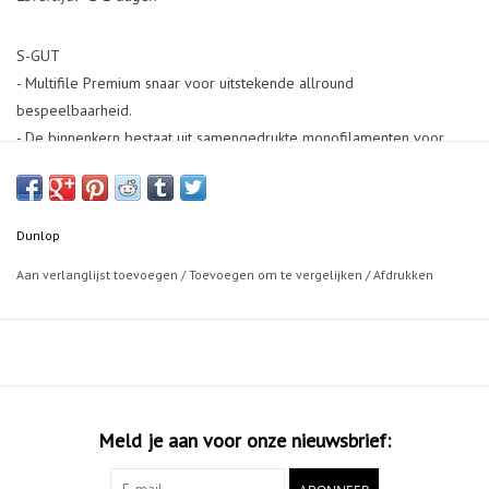
S-GUT
- Multifile Premium snaar voor uitstekende allround
bespeelbaarheid.
- De binnenkern bestaat uit samengedrukte monofilamenten voor
verbeterde stabiliteit.
- De gedraaide monofilamenten creëren een zeer elastische
buitenlaag, die de duurzaamheid van deze snaar verhoogt.
Dunlop
Aan verlanglijst toevoegen
/
Toevoegen om te vergelijken
/
Afdrukken
Meld je aan voor onze nieuwsbrief: