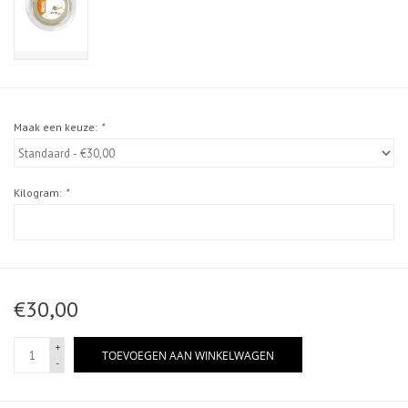
Maak een keuze:
*
Kilogram:
*
€30,00
+
TOEVOEGEN AAN WINKELWAGEN
-