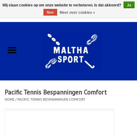
Wij slaan cookies op om onze website te verbeteren. Is dat akkoord?
Ja
Nee
Meer over cookies »
0 Artikelen - €0,00
Home
ACCESSOIRES/HARDWARE
SCHOENEN
KLEDING
Pacific Tennis Bespanningen Comfort
CLUBSHOPS
HOME
/
PACIFIC TENNIS BESPANNINGEN COMFORT
SCHOLEN
Afspraak Loop Analyse