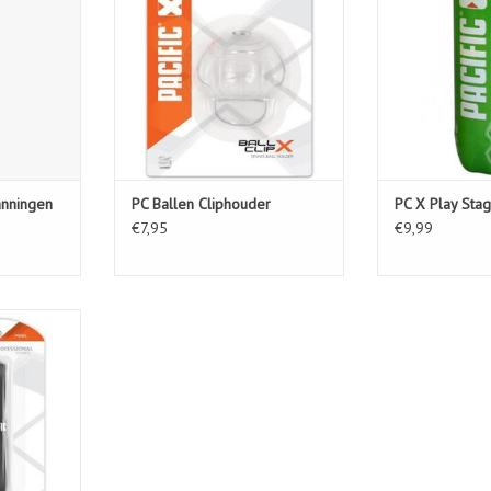
KELWAGEN
anningen
PC Ballen Cliphouder
PC X Play Sta
€7,95
€9,99
Classic
KELWAGEN