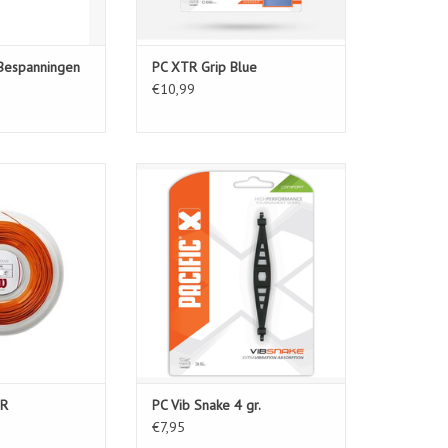
 Bespanningen
PC XTR Grip Blue
€10,99
E 16 OR
PC Vib Snake 4 gr.
N WINKELWAGEN
TOEVOEGEN AAN WINKELWAGEN
OR
PC Vib Snake 4 gr.
€7,95