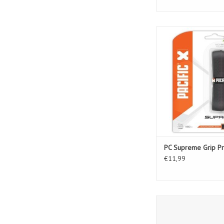
PC Supreme Gri
TOEVOEGEN AAN WIN
PC Supreme Grip P
€11,99
Pacific Tennis Bes
Hybride