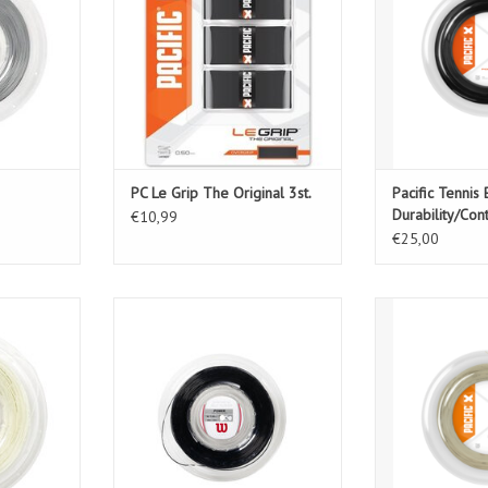
PC Le Grip The Original 3st.
Pacific Tennis
Durability/Con
€10,99
€25,00
17
SYNTHETIC GUT POWER 16 BK
Pacific Tenni
Com
KELWAGEN
TOEVOEGEN AAN WINKELWAGEN
TOEVOEGEN AA