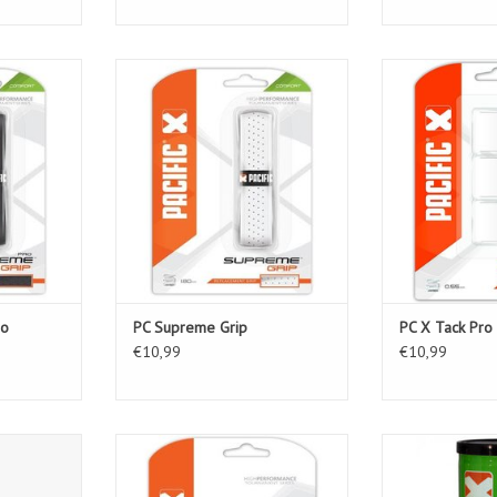
p Pro
PC Supreme Grip
PC X T
KELWAGEN
TOEVOEGEN AAN WINKELWAGEN
TOEVOEGEN AA
ro
PC Supreme Grip
PC X Tack Pro
€10,99
€10,99
panningen
PC Ballen Cliphouder
PC X Play S
TOEVOEGEN AAN WINKELWAGEN
TOEVOEGEN AA