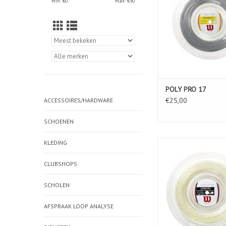
Min: €
0
Max: €
30
POLY PRO 17
€25,00
ACCESSOIRES/HARDWARE
SCHOENEN
KLEDING
SENSATION 
TOEVOEGEN AAN WIN
CLUBSHOPS
SCHOLEN
AFSPRAAK LOOP ANALYSE