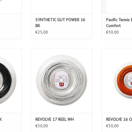
SYNTHETIC GUT POWER 16
Pacific Tennis
BK
Comfort
€25,00
€30,00
L BK
REVOLVE 17 REEL WH
REVOLV
KELWAGEN
TOEVOEGEN AAN WINKELWAGEN
TOEVOEGEN AA
K
REVOLVE 17 REEL WH
REVOLVE 16 
€30,00
€30,00