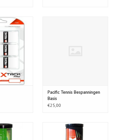
ack Pro
Pacific Tennis Bespanningen Basis
N WINKELWAGEN
TOEVOEGEN AAN WINKELWAGEN
Pacific Tennis Bespanningen
Basis
€25,00
tage 1 Green
Pro Tour Tube 4st.
N WINKELWAGEN
TOEVOEGEN AAN WINKELWAGEN