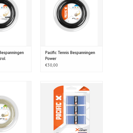
 Bespanningen
Pacific Tennis Bespanningen
trol
Power
€30,00
s Bespanningen
PC XTR Grip Blue
fort
TOEVOEGEN AAN WINKELWAGEN
N WINKELWAGEN