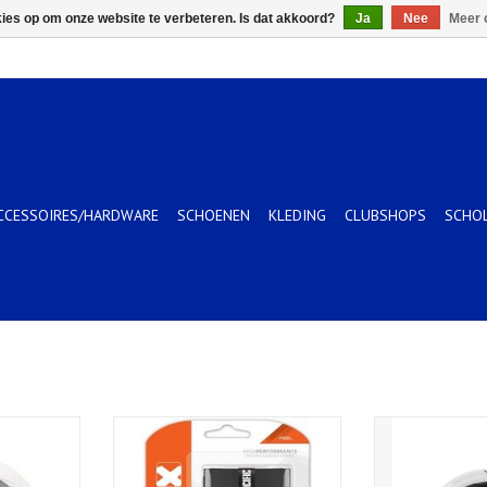
kies op om onze website te verbeteren. Is dat akkoord?
Ja
Nee
Meer 
CCESSOIRES/HARDWARE
SCHOENEN
KLEDING
CLUBSHOPS
SCHO
7
PC Le Grip The Original 3st.
Pacific Tenni
Durabili
KELWAGEN
TOEVOEGEN AAN WINKELWAGEN
TOEVOEGEN AA