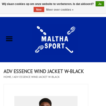
Wij slaan cookies op om onze website te verbeteren. Is dat akkoord?
Ja
Nee
Meer over cookies »
0 Artikelen - €0,00
Home
ACCESSOIRES/HARDWARE
SCHOENEN
KLEDING
ADV ESSENCE WIND JACKET W-BLACK
CLUBSHOPS
HOME
/
ADV ESSENCE WIND JACKET W-BLACK
SCHOLEN
Afspraak Loop Analyse