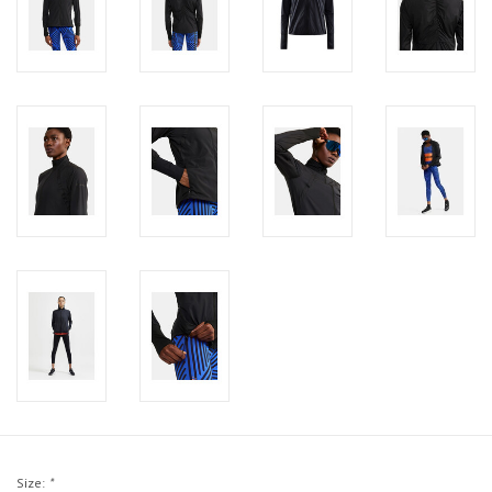
Size:
*