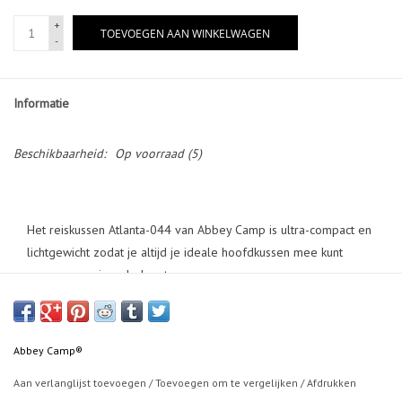
+
TOEVOEGEN AAN WINKELWAGEN
-
Informatie
Beschikbaarheid:
Op voorraad
(5)
Het reiskussen Atlanta-044 van Abbey Camp is ultra-compact en
lichtgewicht zodat je altijd je ideale hoofdkussen mee kunt
nemen, waar je ook slaapt.
Het zachte soft-touch materiaal zorgt voor een comfortabel
gevoel en je bepaalt zelf hoe hard je het slaapkussen opblaast
Abbey Camp®
voor optimale support. Je blaast het kussen gemakkelijk op en
Aan verlanglijst toevoegen
/
Toevoegen om te vergelijken
/
Afdrukken
laat 'm ook weer leeglopen door middel van het handige