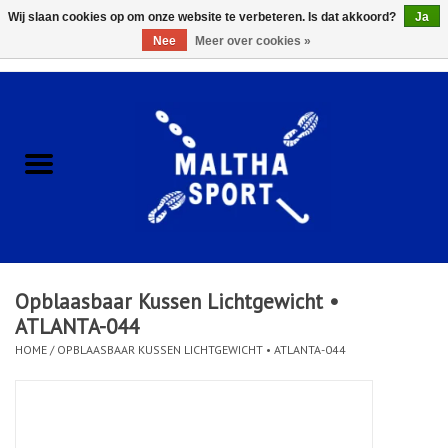
Wij slaan cookies op om onze website te verbeteren. Is dat akkoord?
Ja
Nee
Meer over cookies »
0 Artikelen - €0,00
Home
ACCESSOIRES/HARDWARE
SCHOENEN
KLEDING
Opblaasbaar Kussen Lichtgewicht •
CLUBSHOPS
ATLANTA-044
HOME
/
OPBLAASBAAR KUSSEN LICHTGEWICHT • ATLANTA-044
SCHOLEN
Afspraak Loop Analyse