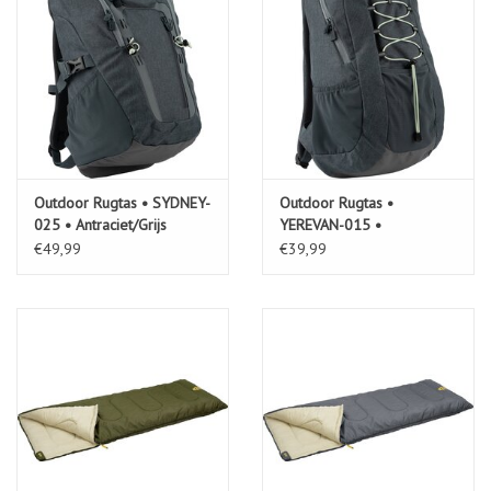
Outdoor Rugtas • SYDNEY-
Outdoor Rugtas •
025 • Antraciet/Grijs
YEREVAN-015 •
Antraciet/Grijs (ANG)
€49,99
€39,99