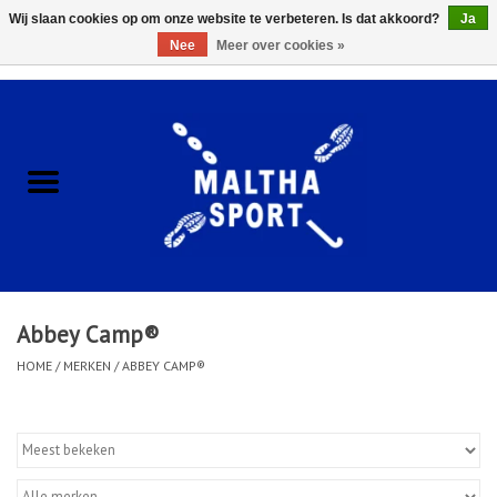
Wij slaan cookies op om onze website te verbeteren. Is dat akkoord?
Ja
Nee
Meer over cookies »
0 Artikelen - €0,00
Home
ACCESSOIRES/HARDWARE
SCHOENEN
KLEDING
Abbey Camp®
CLUBSHOPS
HOME
/
MERKEN
/
ABBEY CAMP®
SCHOLEN
Afspraak Loop Analyse