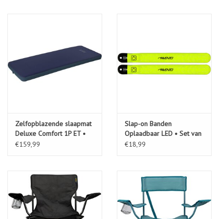
Zelfopblazende slaapmat
Slap-on Banden
Deluxe Comfort 1P ET •
Oplaadbaar LED • Set van
Marbella-170•
2
€159,99
€18,99
Marine/Antraciet (MAA)