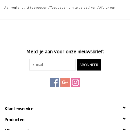
bijvoorbeeld een boomwortel door te slaan. Een zeer robuuste
Aan verlanglijst toevoegen
/
Toevoegen om te vergelijken
/
Afdrukken
schop, voor het zwaardere werk.
Meld je aan voor onze nieuwsbrief:
ABONNEER
Klantenservice
Producten