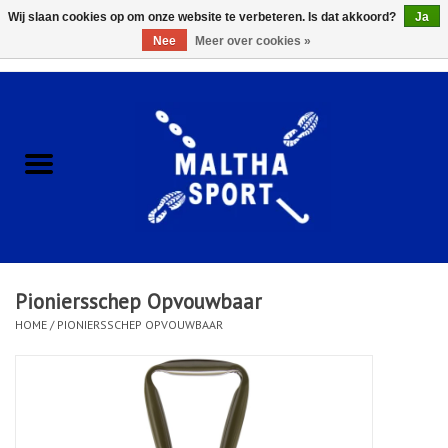
Wij slaan cookies op om onze website te verbeteren. Is dat akkoord?
Ja
Nee
Meer over cookies »
0 Artikelen - €0,00
Home
ACCESSOIRES/HARDWARE
SCHOENEN
KLEDING
Pioniersschep Opvouwbaar
CLUBSHOPS
HOME
/
PIONIERSSCHEP OPVOUWBAAR
SCHOLEN
Afspraak Loop Analyse