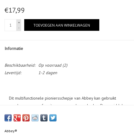
€17,99
+
TOEVOEGEN AAN WINKELWAGEN
-
Informatie
Beschikbaarheid:
Op voorraad
(2)
Levertijd:
1-2 dagen
Dit multifunctionele pioniersschepje van Abbey kan gebruikt
worden voor graaf-, spit- en zaagwerkzaamheden. Door middel
van een schroefsluiting vergrendelt het blad zich in een rechte
positie of onder een hoek van 90 graden. Je kunt zijn
gekartelde rand gebruiken voor zaagwerkzaamheden of om
Abbey®