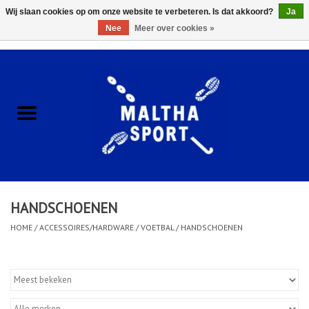
Wij slaan cookies op om onze website te verbeteren. Is dat akkoord?
Ja
Nee
Meer over cookies »
0 Artikelen - €0,00
Home
ACCESSOIRES/HARDWARE
SCHOENEN
KLEDING
HANDSCHOENEN
CLUBSHOPS
HOME
/
ACCESSOIRES/HARDWARE
/
VOETBAL
/
HANDSCHOENEN
SCHOLEN
Afspraak Loop Analyse