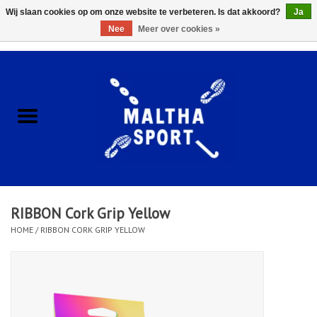
Wij slaan cookies op om onze website te verbeteren. Is dat akkoord?
Ja
Nee
Meer over cookies »
0 Artikelen - €0,00
Home
ACCESSOIRES/HARDWARE
SCHOENEN
KLEDING
RIBBON Cork Grip Yellow
CLUBSHOPS
HOME
/
RIBBON CORK GRIP YELLOW
SCHOLEN
Afspraak Loop Analyse