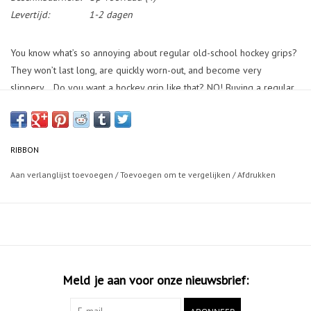
Levertijd:
1-2 dagen
You know what’s so annoying about regular old-school hockey grips?
They won’t last long, are quickly worn-out, and become very
slippery… Do you want a hockey grip like that? NO! Buying a regular
grip will get you into this trouble… Instead, take control back in your
hands with the high-quality RIBBON Cork grip!
RIBBON
Aan verlanglijst toevoegen
/
Toevoegen om te vergelijken
/
Afdrukken
Meld je aan voor onze nieuwsbrief: