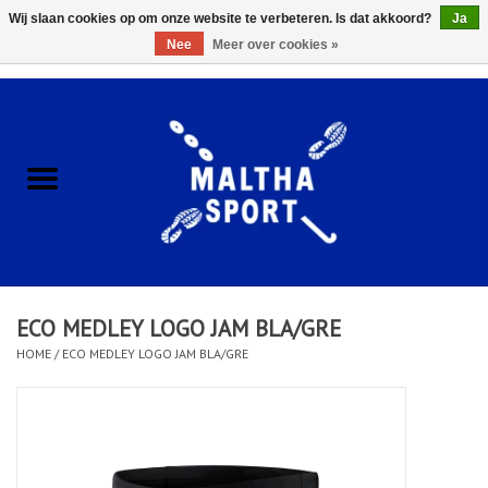
Wij slaan cookies op om onze website te verbeteren. Is dat akkoord?
Ja
Nee
Meer over cookies »
0 Artikelen - €0,00
Home
ACCESSOIRES/HARDWARE
SCHOENEN
KLEDING
ECO MEDLEY LOGO JAM BLA/GRE
CLUBSHOPS
HOME
/
ECO MEDLEY LOGO JAM BLA/GRE
SCHOLEN
Afspraak Loop Analyse