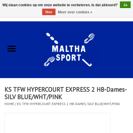
Wij slaan cookies op om onze website te verbeteren. Is dat akkoord?
Ja
Nee
Meer over cookies »
0 Artikelen - €0,00
Home
ACCESSOIRES/HARDWARE
SCHOENEN
KLEDING
KS TFW HYPERCOURT EXPRESS 2 HB-Dames-
CLUBSHOPS
SILV BLUE/WHT/PINK
HOME
/
KS TFW HYPERCOURT EXPRESS 2 HB-DAMES-SILV BLUE/WHT/PINK
SCHOLEN
Afspraak Loop Analyse