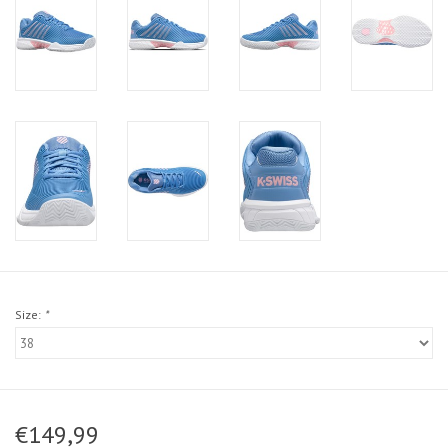
Size:
*
€149,99