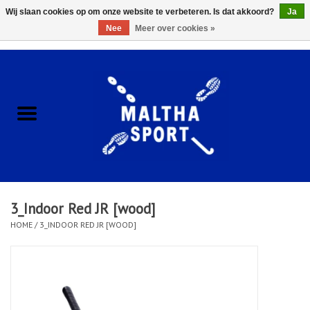
Wij slaan cookies op om onze website te verbeteren. Is dat akkoord?
Ja
Nee
Meer over cookies »
0 Artikelen - €0,00
Home
ACCESSOIRES/HARDWARE
SCHOENEN
KLEDING
3_Indoor Red JR [wood]
CLUBSHOPS
HOME
/
3_INDOOR RED JR [WOOD]
SCHOLEN
Afspraak Loop Analyse