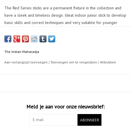
The Red Series sticks are a permanent fixture in the collection and
have a sleek and timeless design. Ideal indoor junior stick to develop
basic skills and correct techniques and very suitable for younger
players of all levels. Classic shaped indoor stick with great feel and
touch for good control and ball-stick handling. indoor midbow: 20
mm curve- Mulberry wood - extreme cushion grip
The Indian Maharadja
Aan verlanglijst toevoegen
/
Toevoegen om te vergelijken
/
Afdrukken
Meld je aan voor onze nieuwsbrief:
ABONNEER