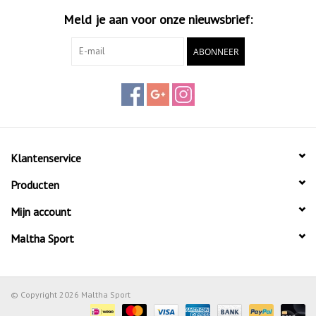
De anatomische vorm maakt dat de gewichten prettig in de hand
Meld je aan voor onze nieuwsbrief:
liggen en dat ze niet weg rollen. De halterstandaard is gemaakt
van zwart kunststof en is ontworpen om de dumbells in op te
ABONNEER
bergen.
Deze halterset bestaat uit een opbergrek en 6 gewichten: 2 x 1
kg, 2 x 2 kg en 2 x 3 kg waardoor je een gevarieerde training
kunt doen waarbij je al je spieren apart aanpakt.
Klantenservice
Producten
Mijn account
Maltha Sport
© Copyright 2026 Maltha Sport