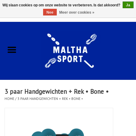
Wij slaan cookies op om onze website te verbeteren. Is dat akkoord?
Ja
Nee
Meer over cookies »
0 Artikelen - €0,00
Home
ACCESSOIRES/HARDWARE
SCHOENEN
KLEDING
3 paar Handgewichten + Rek • Bone •
CLUBSHOPS
HOME
/
3 PAAR HANDGEWICHTEN + REK • BONE •
SCHOLEN
Afspraak Loop Analyse