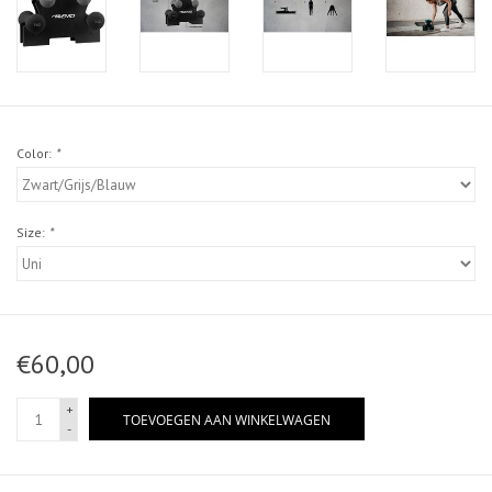
Color:
*
Size:
*
€60,00
+
TOEVOEGEN AAN WINKELWAGEN
-