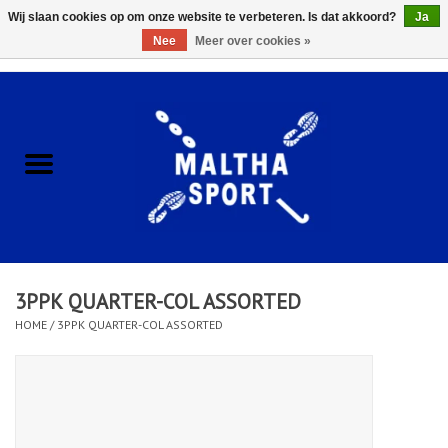
Wij slaan cookies op om onze website te verbeteren. Is dat akkoord?
Ja
Nee
Meer over cookies »
0 Artikelen - €0,00
Home
ACCESSOIRES/HARDWARE
SCHOENEN
KLEDING
3PPK QUARTER-COL ASSORTED
CLUBSHOPS
HOME
/
3PPK QUARTER-COL ASSORTED
SCHOLEN
Afspraak Loop Analyse