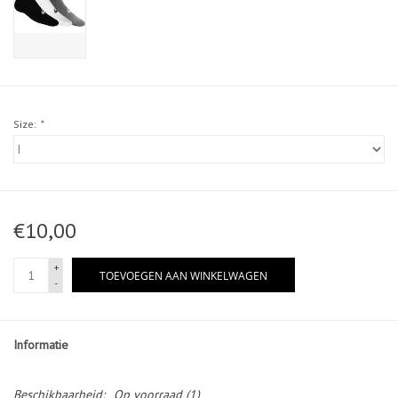
Size:
*
€10,00
+
TOEVOEGEN AAN WINKELWAGEN
-
Informatie
Beschikbaarheid:
Op voorraad
(1)