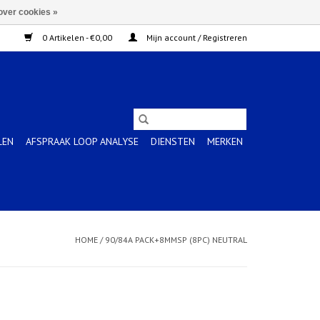
over cookies »
0 Artikelen - €0,00
Mijn account / Registreren
LEN
AFSPRAAK LOOP ANALYSE
DIENSTEN
MERKEN
HOME
/
90/84A PACK+8MMSP (8PC) NEUTRAL