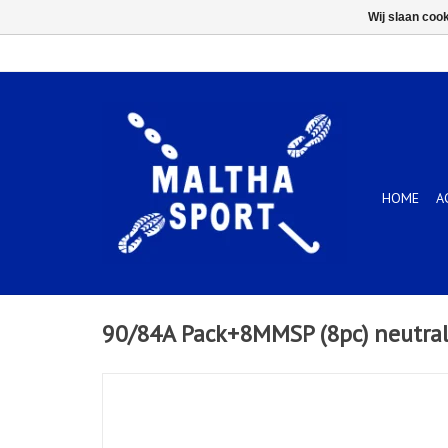
Wij slaan coo
HOME
A
90/84A Pack+8MMSP (8pc) neutra