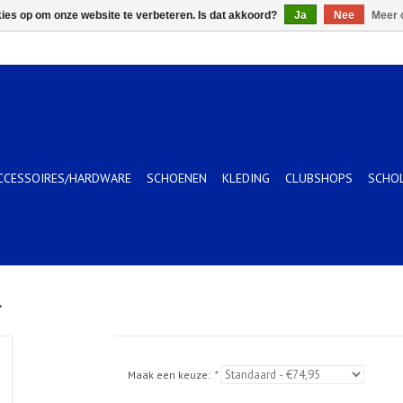
kies op om onze website te verbeteren. Is dat akkoord?
Ja
Nee
Meer 
CCESSOIRES/HARDWARE
SCHOENEN
KLEDING
CLUBSHOPS
SCHO
l
Maak een keuze:
*