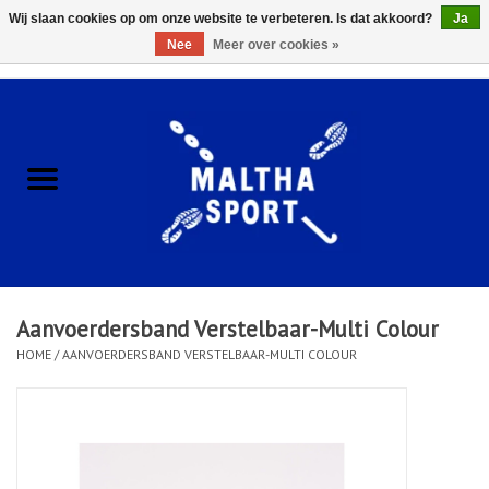
Wij slaan cookies op om onze website te verbeteren. Is dat akkoord?
Ja
Nee
Meer over cookies »
0 Artikelen - €0,00
Home
ACCESSOIRES/HARDWARE
SCHOENEN
KLEDING
Aanvoerdersband Verstelbaar-Multi Colour
CLUBSHOPS
HOME
/
AANVOERDERSBAND VERSTELBAAR-MULTI COLOUR
SCHOLEN
Afspraak Loop Analyse