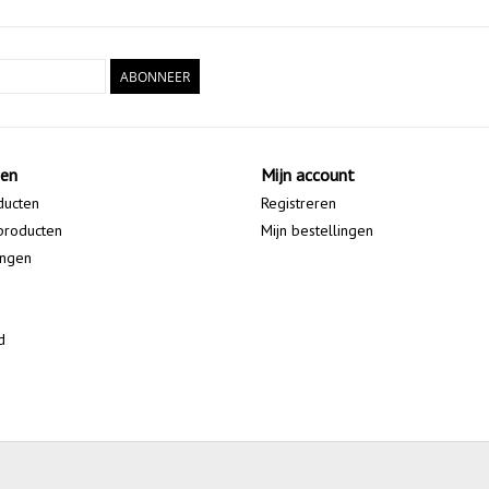
ABONNEER
ten
Mijn account
ducten
Registreren
producten
Mijn bestellingen
ingen
d