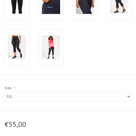
Size:
*
€55,00