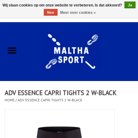
Wij slaan cookies op om onze website te verbeteren. Is dat akkoord?
Ja
Nee
Meer over cookies »
0 Artikelen - €0,00
Home
ACCESSOIRES/HARDWARE
SCHOENEN
KLEDING
ADV ESSENCE CAPRI TIGHTS 2 W-BLACK
CLUBSHOPS
HOME
/
ADV ESSENCE CAPRI TIGHTS 2 W-BLACK
SCHOLEN
Afspraak Loop Analyse