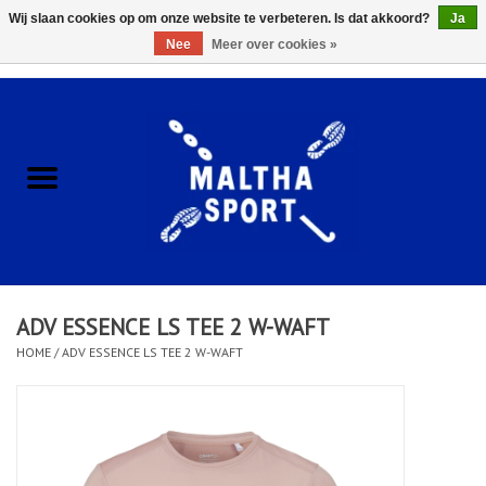
Wij slaan cookies op om onze website te verbeteren. Is dat akkoord?
Ja
Nee
Meer over cookies »
0 Artikelen - €0,00
Home
ACCESSOIRES/HARDWARE
SCHOENEN
KLEDING
ADV ESSENCE LS TEE 2 W-WAFT
CLUBSHOPS
HOME
/
ADV ESSENCE LS TEE 2 W-WAFT
SCHOLEN
Afspraak Loop Analyse