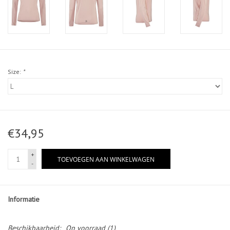
Size:
*
€34,95
+
TOEVOEGEN AAN WINKELWAGEN
-
Informatie
Beschikbaarheid:
Op voorraad
(1)